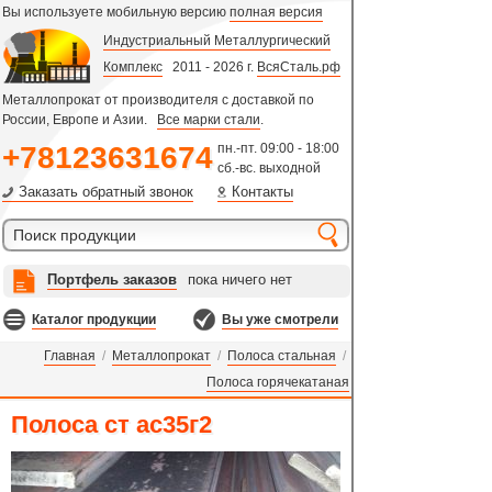
Вы используете мобильную версию
полная версия
Индустриальный Металлургический
Комплекс
2011 - 2026 г.
ВсяСталь.рф
Металлопрокат от производителя с доставкой по
России, Европе и Азии.
Все марки стали
.
+78123631674
пн.-пт. 09:00 - 18:00
сб.-вс. выходной
Заказать обратный звонок
Контакты
Портфель заказов
пока ничего нет
Каталог продукции
Вы уже смотрели
Главная
/
Металлопрокат
/
Полоса стальная
/
Полоса горячекатаная
Полоса ст ас35г2