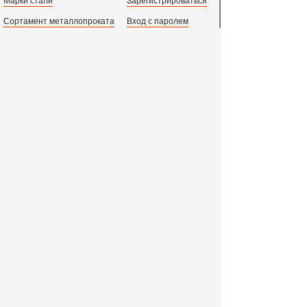
Марки стали
Зарегистрироваться
Сортамент металлопроката
Вход с паролем
Производство и центральный офис:
198097,
г. Санкт-Петербург, пр.Стачек, д.47
тел.
+78123631674
пн.-пт. 09:00 - 18:00
время по МСК, СПб.
Все адреса филиалов в России, СНГ и Европе
ООО «Индустриальный Металлургический Комплекс»
2011 - 2026 г. - 15 лет успешной работы!