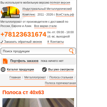
Вы используете мобильную версию
полная версия
Индустриальный Металлургический
Комплекс
2011 - 2026 г.
ВсяСталь.рф
Металлопрокат от производителя с доставкой по
России, Европе и Азии.
Все марки стали
.
+78123631674
пн.-пт. 09:00 - 18:00
сб.-вс. выходной
Заказать обратный звонок
Контакты
Портфель заказов
пока ничего нет
Каталог продукции
Вы уже смотрели
Главная
/
Металлопрокат
/
Полоса стальная
/
Полоса горячекатаная
Полоса ст 40х63