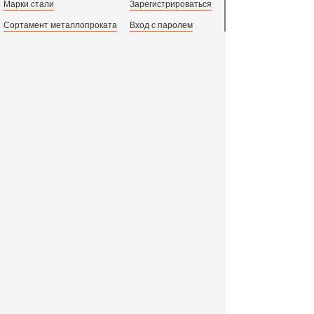
Марки стали
Зарегистрироваться
Сортамент металлопроката
Вход с паролем
Производство и центральный офис:
198097,
г. Санкт-Петербург, пр.Стачек, д.47
тел.
+78123631674
пн.-пт. 09:00 - 18:00
время по МСК, СПб.
Все адреса филиалов в России, СНГ и Европе
ООО «Индустриальный Металлургический Комплекс»