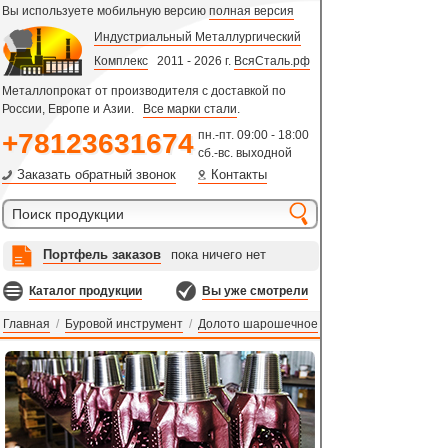
Вы используете мобильную версию
полная версия
Индустриальный Металлургический
Комплекс
2011 - 2026 г.
ВсяСталь.рф
Металлопрокат от производителя с доставкой по
России, Европе и Азии.
Все марки стали
.
+78123631674
пн.-пт. 09:00 - 18:00
сб.-вс. выходной
Заказать обратный звонок
Контакты
Портфель заказов
пока ничего нет
Каталог продукции
Вы уже смотрели
Главная
/
Буровой инструмент
/
Долото шарошечное