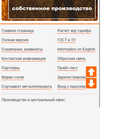
Главная страница
Расчет ж/д тарифа
Полная версия
ГОСТ и ТУ
О компании, реквизиты
Information on English
Контактная информация
Обратная связь
Партнёры
Прайс-лист
Марки стали
Зарегистрироваться
Сортамент металлопроката
Вход с паролем
Производство и центральный офис:
198097,
г. Санкт-Петербург, пр.Стачек, д.47
тел.
+78123631674
пн.-пт. 09:00 - 18:00
время по МСК, СПб.
Все адреса филиалов в России, СНГ и Европе