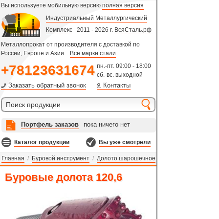
Вы используете мобильную версию
полная версия
Индустриальный Металлургический
Комплекс
2011 - 2026 г.
ВсяСталь.рф
Металлопрокат от производителя с доставкой по
России, Европе и Азии.
Все марки стали
.
+78123631674
пн.-пт. 09:00 - 18:00
сб.-вс. выходной
Заказать обратный звонок
Контакты
Портфель заказов
пока ничего нет
Каталог продукции
Вы уже смотрели
Главная
/
Буровой инструмент
/
Долото шарошечное
Буровые долота 120,6