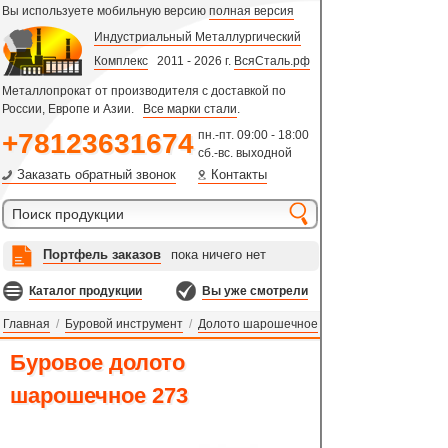
Вы используете мобильную версию
полная версия
Индустриальный Металлургический
Комплекс
2011 - 2026 г.
ВсяСталь.рф
Металлопрокат от производителя с доставкой по
России, Европе и Азии.
Все марки стали
.
+78123631674
пн.-пт. 09:00 - 18:00
сб.-вс. выходной
Заказать обратный звонок
Контакты
Портфель заказов
пока ничего нет
Каталог продукции
Вы уже смотрели
Главная
/
Буровой инструмент
/
Долото шарошечное
Буровое долото
шарошечное 273