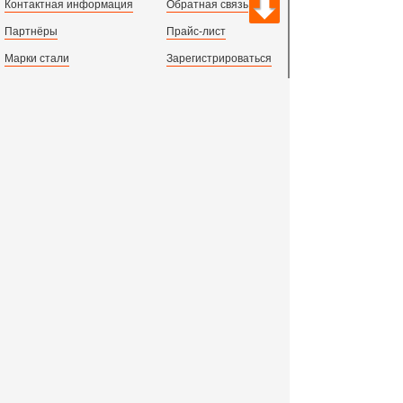
Контактная информация
Обратная связь
Партнёры
Прайс-лист
Марки стали
Зарегистрироваться
Сортамент металлопроката
Вход с паролем
Производство и центральный офис:
198097,
г. Санкт-Петербург, пр.Стачек, д.47
тел.
+78123631674
пн.-пт. 09:00 - 18:00
время по МСК, СПб.
Все адреса филиалов в России, СНГ и Европе