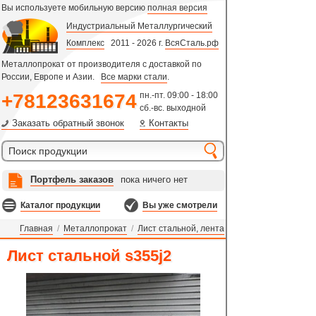
Вы используете мобильную версию
полная версия
Индустриальный Металлургический
Комплекс
2011 - 2026 г.
ВсяСталь.рф
Металлопрокат от производителя с доставкой по
России, Европе и Азии.
Все марки стали
.
+78123631674
пн.-пт. 09:00 - 18:00
сб.-вс. выходной
Заказать обратный звонок
Контакты
Портфель заказов
пока ничего нет
Каталог продукции
Вы уже смотрели
Главная
/
Металлопрокат
/
Лист стальной, лента
Лист стальной s355j2