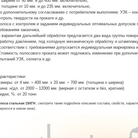
в ширине от 50 мм. и до 400 мм. включительно,
в толщине от 10 мм. и до 235 мм. включительно,
по дополнительному согласованию с потребителем выполняем: УЗК – кон
нтроль твердости на прокате и др.
полоса с контролем и заданием индивидуальных оптимальных допусков п
ебованиям заказчика,
 вариантам дальнейшей обработки предлагается два вида группы повер
работку давлением, под холодную механическую обработку и штамповку
соответствии с требованиями допускается индивидуальная маркировка и
Стоимость полосового проката может подлежать изменению при дополни
пытаний УЗК, селекта и др.
рактеристики:
змеры: от 4 мм. ÷ 400 мм. х 20 мм. ÷ 700 мм. (толщина х ширина)
ина: н/дл. от 2000 – 12000 мм. (мерная с остатком и без, кратная)
идки, %: от 20 тонн
лоса стальная 19ХГН
, смотрите также подробное описание состава, свойств, харак
ткроется в новом окне).