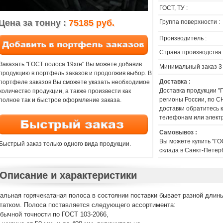
ГОСТ, ТУ :
Цена за тонну :
75185 руб.
Группа поверхности :
Производитель :
Страна производства 
Заказать "ГОСТ полоса 19хгн" Вы можете добавив
Минимальный заказ 3
продукцию в портфель заказов и продолжив выбор. В
Доставка :
портфеле заказов Вы сможете указать необходимое
Доставка продукции "
количество продукции, а также произвести как
регионы России, по СН
полное так и быстрое оформление заказа.
доставки обратитесь
телефонам или элект
Самовывоз :
Вы можете купить "ГО
Быстрый заказ только одного вида продукции.
склада в Санкт-Петер
Описание и характеристики
альная горячекатаная полоса в состоянии поставки бывает разной длины
татком. Полоса поставляется следующего ассортимента:
обычной точности по ГОСТ 103-2066,