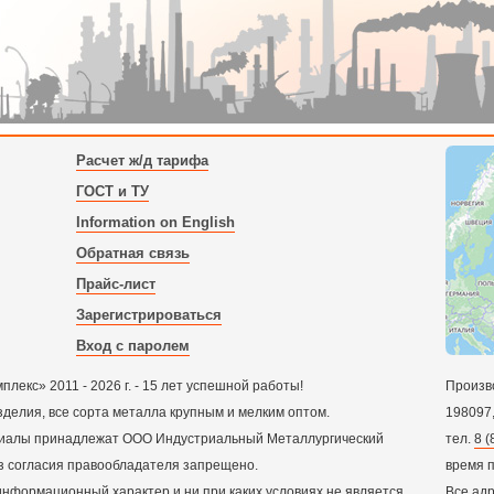
Расчет ж/д тарифа
ГОСТ и ТУ
Information on English
Обратная связь
Прайс-лист
Зарегистрироваться
Вход с паролем
екс» 2011 - 2026 г. - 15 лет успешной работы!
Произв
зделия, все сорта металла крупным и мелким оптом.
198097
ериалы принадлежат ООО Индустриальный Металлургический
тел.
8 (
з согласия правообладателя запрещено.
время 
нформационный характер и ни при каких условиях не является
Все адр