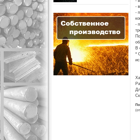
- 
- 
- 
ко
- 
тр
По
об
В 
* 
ис
Ха
Ра
Дл
Ск
По
(о