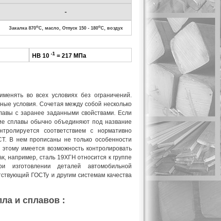
-
o
o
Закалка 870
C, масло, Отпуск 150 - 180
C, воздух
-1
HB 10
= 217 МПа
именять во всех условиях без ограничений.
ные условия. Сочетая между собой несколько
лавы с заранее заданными свойствами. Если
кие сплавы обычно объединяют под название
нтролируется соответствием с нормативно
Т. В нем прописаны не только особенности
я этому имеется возможность контролировать
ак, например, сталь 19ХГН относится к группе
ри изготовлении деталей автомобильной
ствующий ГОСТу и другим системам качества
ла и сплавов :