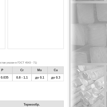
став указан в ГОСТ 4543 - 71)
P
Cr
Mo
Cu
 0.035
0.8 - 1.1
до 0.1
до 0.3
Термообр.