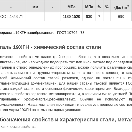
2
-
мм
-
МПа
МПа
%
%
кДж / м
ГОСТ 4543-71
1180-1520
930
7
690
вердость 19ХГН калиброванного , ГОСТ 10702 - 78
таль 19ХГН - химический состав стали
мические свойства металлов крайне разнообразны, что позволяет их пр
инственное, что необходимо подобрать тот или иной металл под определен
таллов в строго определенных пропорциях, можно получать различные сп
лавлять элементы из группы «черных металлов» на основе железа, то та
алей. Химический состав сталей различен, однако он постоянен и ко
гламентирующей документацией. Для нашей страны таковой является ГОС
става каждой стали, но и основные физические характеристики. Благодар
чество и свойства сортового металлопроката и, в конечном счете, деталей. Т
гированных, хромо-марганцово-никелевых. Обычно её используют п
омышленности. Наша компания производит и реализует, полностью соответ
талл марки 19ХГН на самых выгодных условиях.
бозначения свойств и характеристик стали, метал
ханические свойства :