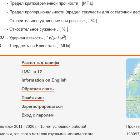
- Предел кратковременной прочности , [МПа]
- Предел пропорциональности (предел текучести для остаточной де
- Относительное удлинение при разрыве , [ % ]
- Относительное сужение , [ % ]
2
CU
- Ударная вязкость , [ кДж / м
]
B
- Твердость по Бринеллю , [МПа]
Расчет ж/д тарифа
ГОСТ и ТУ
Information on English
Обратная связь
Прайс-лист
Зарегистрироваться
Вход с паролем
екс» 2011 - 2026 г. - 15 лет успешной работы!
Произв
зделия, все сорта металла крупным и мелким оптом.
198097