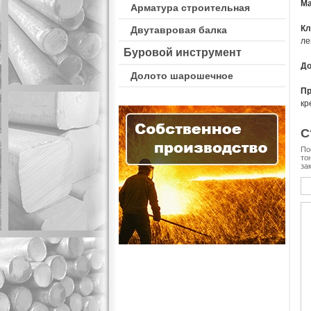
Ма
Арматура строительная
К
Двутавровая балка
ле
Буровой инструмент
До
Долото шарошечное
П
кр
С
По
то
за