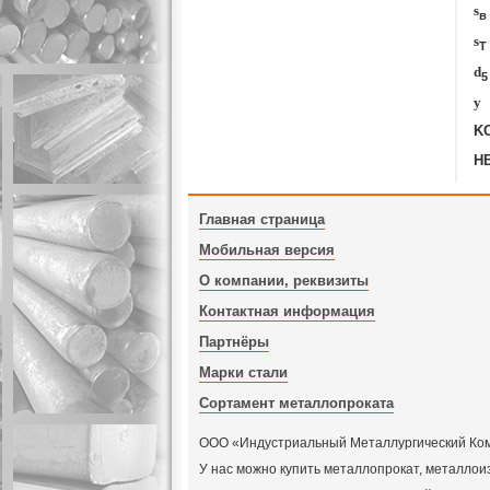
s
в
s
T
d
5
y
K
H
Главная страница
Мобильная версия
О компании, реквизиты
Контактная информация
Партнёры
Марки стали
Сортамент металлопроката
ООО «Индустриальный Металлургический Компл
У нас можно купить металлопрокат, металлои