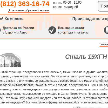
 (812) 363-16-74
пн.-пт. 09:00 - 18:00
сб.-вс. выходной
заказать обратный звонок
ий Комплекс
Производство и п
Доставка по России
Все марки стали
в Европу и Азию
со склада и на заказ
Главн
Сталь 19ХГН
 этой странице представлены технические, механические и другие характе
пример, химический состав сталей. Мы осуществляем производство и про
жно заказать или купить со складов самые востребованные марки сталей, в
разделе
металлопрокат
, также в этом разделе представлены цены на эту
очнить у наших менеджеров - мы осуществляем поставки металла в любы
казанную сталь самовывозом со складов в Санкт-Петербурге. Производств
де -
стальной круг
,
стальной квадрат
или
стальная полоса
, в строгом соотве
ших менеджеров? Воспользуйтесь функцией заказа обратного звонка (верхняя