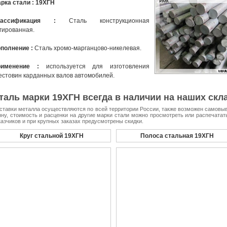
рка стали : 19ХГН
лассификация :
Сталь конструкционная
гированная.
полнение :
Сталь хромо-марганцово-никелевая.
рименение :
используется для изготовления
естовин карданных валов автомобилей.
таль марки 19ХГН всегда в наличии на наших скла
ставки металла осуществляются по всей территории России, также возможен самовыво
нну, стоимость и расценки на другие марки стали можно просмотреть или распечата
казчиков и при крупных заказах предусмотрены скидки.
Круг стальной 19ХГН
Полоса стальная 19ХГН