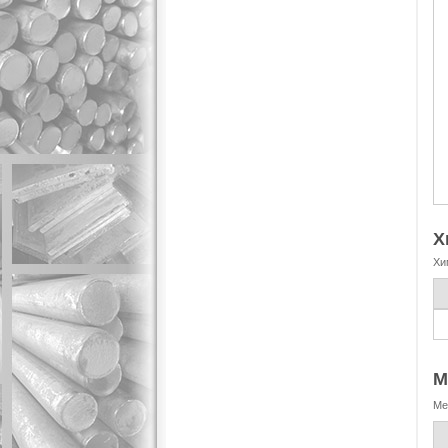
Х
Хи
М
Ме