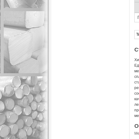
Т
С
Хи
Ед
ме
сп
ст
ре
со
ка
ле
пр
ме
О
Ме