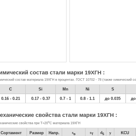
имический состав стали марки 19ХГН :
мический состав материала 19ХГН в процентах. ГОСТ 10702 - 78 (также химический со
C
Si
Mn
Ni
S
0.16 - 0.21
0.17 - 0.37
0.7 - 1
0.8 - 1.1
до 0.035
до
еханические свойства стали марки 19ХГН :
o
ханические свойства при Т=20
С материала 19ХГН
s
s
d
Сортамент
Размер
Напр.
y
KCU
в
T
5