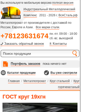
Вы используете мобильную версию
полная версия
Индустриальный Металлургический
Комплекс
2011 - 2026 г.
ВсяСталь.рф
Металлопрокат от производителя с доставкой по
России, Европе и Азии.
Все марки стали
.
+78123631674
пн.-пт. 09:00 - 18:00
сб.-вс. выходной
Заказать обратный звонок
Контакты
Портфель заказов
пока ничего нет
Каталог продукции
Вы уже смотрели
Главная
/
Металлопрокат
/
Круг стальной
/
Круг
горячекатаный
ГОСТ круг 19хгн