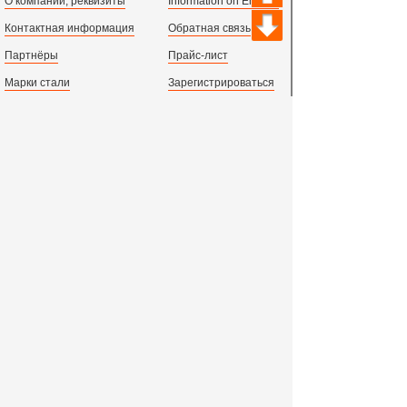
О компании, реквизиты
Information on English
Контактная информация
Обратная связь
Партнёры
Прайс-лист
Марки стали
Зарегистрироваться
Сортамент металлопроката
Вход с паролем
Производство и центральный офис:
198097,
г. Санкт-Петербург, пр.Стачек, д.47
тел.
+78123631674
пн.-пт. 09:00 - 18:00
время по МСК, СПб.
Все адреса филиалов в России, СНГ и Европе