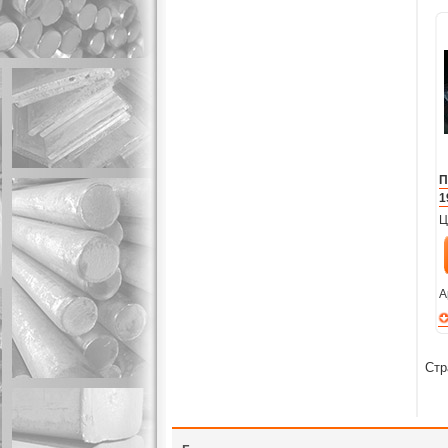
П
1
Ц
А
Стр