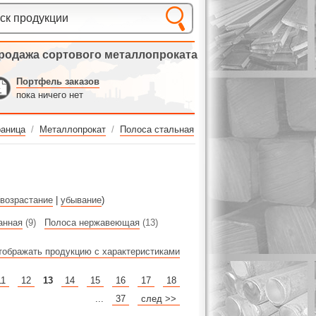
родажа сортового металлопроката
Портфель заказов
пока ничего нет
раница
/
Металлопрокат
/
Полоса стальная
возрастание
|
убывание
)
анная
(9)
Полоса нержавеющая
(13)
тображать продукцию с характеристиками
11
12
13
14
15
16
17
18
...
37
след >>