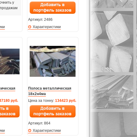
очнить у
 продажам
Артикул:
2486
ики
Характеристики
лическая
Полоса металлическая
18х2н4ма
47180 руб.
Цена за тонну:
134423 руб.
Артикул:
864
ики
Характеристики