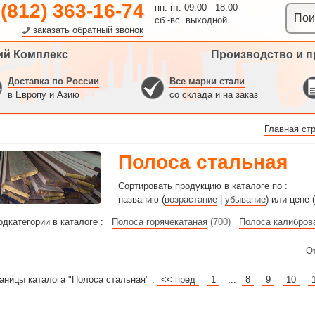
 (812) 363-16-74
пн.-пт. 09:00 - 18:00
сб.-вс. выходной
заказать обратный звонок
ий Комплекс
Производство и п
Доставка по России
Все марки стали
в Европу и Азию
со склада и на заказ
Главная ст
Полоса стальная
Сортировать продукцию в каталоге по :
названию (
возрастание
|
убывание
) или цене (
одкатегории в каталоге :
Полоса горячекатаная
(700)
Полоса калибров
О
аницы каталога "Полоса стальная" :
<< пред
1
...
8
9
10