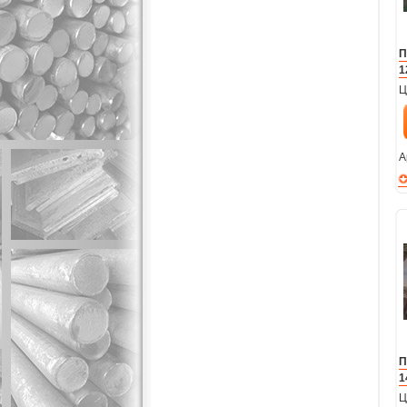
П
1
Ц
А
П
1
Ц