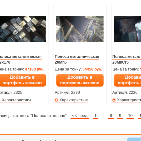
олоса металлическая
Полоса металлическая
Полоса метал
9х170
20Mn5
20MnCr5
ена за тонну:
47180 руб.
Цена за тонну:
54450 руб.
Цена за тонну:
ртикул:
2325
Артикул:
2230
Артикул:
2220
Характеристики
Характеристики
Характерист
аницы каталога "Полоса стальная" :
<< пред
1
...
8
9
10