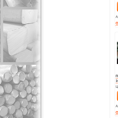
А
П
1
Ц
А