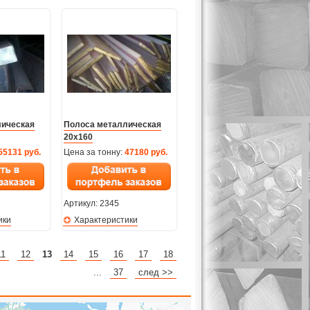
лическая
Полоса металлическая
20х160
55131 руб.
Цена за тонну:
47180 руб.
Артикул:
2345
ики
Характеристики
11
12
13
14
15
16
17
18
...
37
след >>