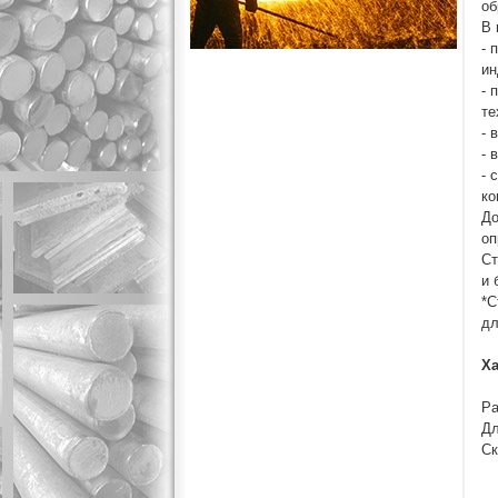
об
В 
- 
ин
- 
те
- 
- 
- 
ко
До
оп
Ст
и 
*С
дл
Ха
Ра
Дл
Ск