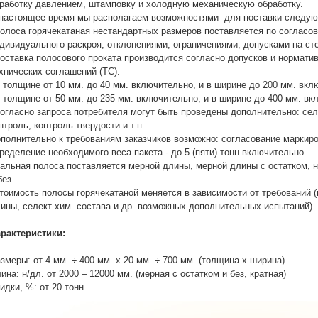
работку давлением, штамповку и холодную механическую обработку.
настоящее время мы располагаем возможностями для поставки следую
полоса горячекатаная нестандартных размеров поставляется по согласов
дивидуального раскроя, отклонениями, ограничениями, допусками на стор
поставка полосового проката производится согласно допусков и норматив
хнических соглашений (ТС).
в толщине от 10 мм. до 40 мм. включительно, и в ширине до 200 мм. вкл
в толщине от 50 мм. до 235 мм. включительно, и в ширине до 400 мм. вк
согласно запроса потребителя могут быть проведены дополнительно: сел
нтроль, контроль твердости и т.п.
полнительно к требованиям заказчиков возможно: согласование маркиров
ределение необходимого веса пакета - до 5 (пяти) тонн включительно.
альная полоса поставляется мерной длины, мерной длины с остатком, н
без.
тоимость полосы горячекатаной меняется в зависимости от требований (
ины, селект хим. состава и др. возможных дополнительных испытаний).
рактеристики:
змеры: от 4 мм. ÷ 400 мм. х 20 мм. ÷ 700 мм. (толщина х ширина)
ина: н/дл. от 2000 – 12000 мм. (мерная с остатком и без, кратная)
идки, %: от 20 тонн