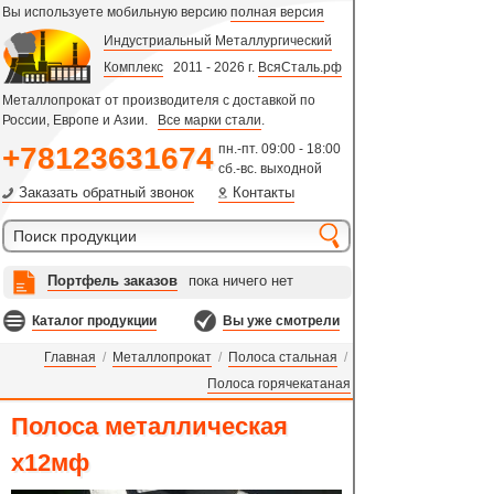
Вы используете мобильную версию
полная версия
Индустриальный Металлургический
Комплекс
2011 - 2026 г.
ВсяСталь.рф
Металлопрокат от производителя с доставкой по
России, Европе и Азии.
Все марки стали
.
+78123631674
пн.-пт. 09:00 - 18:00
сб.-вс. выходной
Заказать обратный звонок
Контакты
Портфель заказов
пока ничего нет
Каталог продукции
Вы уже смотрели
Главная
/
Металлопрокат
/
Полоса стальная
/
Полоса горячекатаная
Полоса металлическая
х12мф