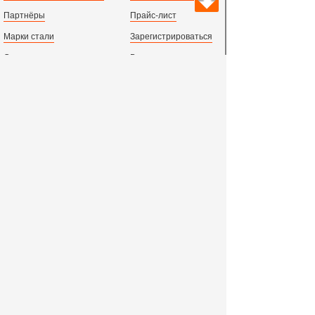
Партнёры
Прайс-лист
Марки стали
Зарегистрироваться
Сортамент металлопроката
Вход с паролем
Производство и центральный офис:
198097,
г. Санкт-Петербург, пр.Стачек, д.47
тел.
+78123631674
пн.-пт. 09:00 - 18:00
время по МСК, СПб.
Все адреса филиалов в России, СНГ и Европе