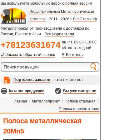
Вы используете мобильную версию
полная версия
Индустриальный Металлургический
Комплекс
2011 - 2026 г.
ВсяСталь.рф
Металлопрокат от производителя с доставкой по
России, Европе и Азии.
Все марки стали
.
+78123631674
пн.-пт. 09:00 - 18:00
сб.-вс. выходной
Заказать обратный звонок
Контакты
Портфель заказов
пока ничего нет
Каталог продукции
Вы уже смотрели
Главная
/
Металлопрокат
/
Полоса стальная
/
Полоса горячекатаная
Полоса металлическая
20Mn5