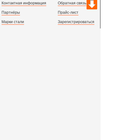
Контактная информация
Обратная связь
Партнёры
Прайс-лист
Марки стали
Зарегистрироваться
Сортамент металлопроката
Вход с паролем
Производство и центральный офис:
198097,
г. Санкт-Петербург, пр.Стачек, д.47
тел.
+78123631674
пн.-пт. 09:00 - 18:00
время по МСК, СПб.
Все адреса филиалов в России, СНГ и Европе