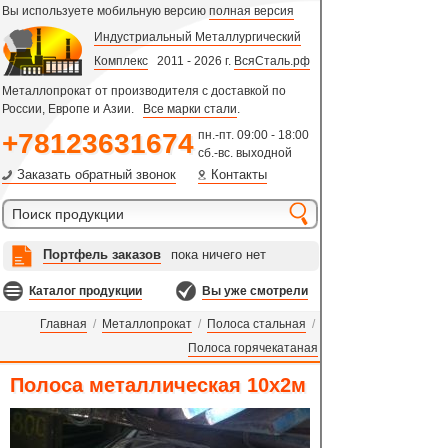
Вы используете мобильную версию
полная версия
Индустриальный Металлургический
Комплекс
2011 - 2026 г.
ВсяСталь.рф
Металлопрокат от производителя с доставкой по
России, Европе и Азии.
Все марки стали
.
+78123631674
пн.-пт. 09:00 - 18:00
сб.-вс. выходной
Заказать обратный звонок
Контакты
Портфель заказов
пока ничего нет
Каталог продукции
Вы уже смотрели
Главная
/
Металлопрокат
/
Полоса стальная
/
Полоса горячекатаная
Полоса металлическая 10х2м