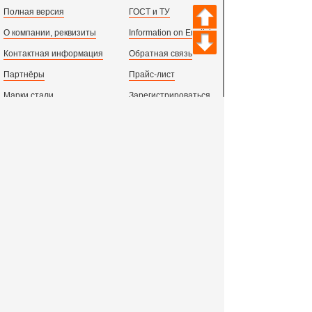
Полная версия
ГОСТ и ТУ
О компании, реквизиты
Information on English
Контактная информация
Обратная связь
Партнёры
Прайс-лист
Марки стали
Зарегистрироваться
Сортамент металлопроката
Вход с паролем
Производство и центральный офис:
198097,
г. Санкт-Петербург, пр.Стачек, д.47
тел.
+78123631674
пн.-пт. 09:00 - 18:00
время по МСК, СПб.
Все адреса филиалов в России, СНГ и Европе