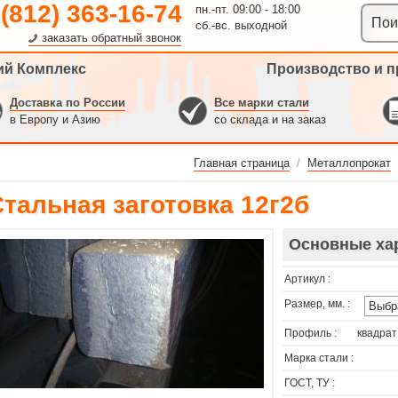
 (812) 363-16-74
пн.-пт. 09:00 - 18:00
сб.-вс. выходной
заказать обратный звонок
ий Комплекс
Производство и п
Доставка по России
Все марки стали
в Европу и Азию
со склада и на заказ
Главная страница
/
Металлопрокат
Стальная заготовка 12г2б
Основные ха
Артикул :
Размер, мм. :
Профиль :
квадрат
Марка стали :
ГОСТ, ТУ :