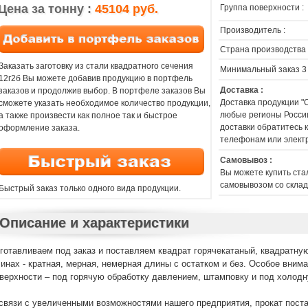
Цена за тонну :
45104 руб.
Группа поверхности :
Производитель :
Страна производства 
Заказать заготовку из стали квадратного сечения
Минимальный заказ 3
12г2б Вы можете добавив продукцию в портфель
Доставка :
заказов и продолжив выбор. В портфеле заказов Вы
Доставка продукции "
сможете указать необходимое количество продукции,
любые регионы России
а также произвести как полное так и быстрое
доставки обратитесь
оформление заказа.
телефонам или элект
Самовывоз :
Вы можете купить ста
самовывозом со склад
Быстрый заказ только одного вида продукции.
Описание и характеристики
готавливаем под заказ и поставляем квадрат горячекатаный, квадратную
инах - кратная, мерная, немерная длины с остатком и без. Особое внима
верхности – под горячую обработку давлением, штамповку и под холод
связи с увеличенными возможностями нашего предприятия, прокат пост