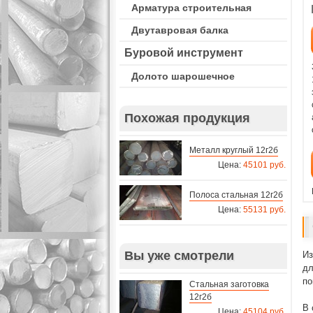
Арматура строительная
Двутавровая балка
Буровой инструмент
Долото шарошечное
Похожая продукция
Металл круглый 12г2б
Цена:
45101 руб.
Полоса стальная 12г2б
Цена:
55131 руб.
Вы уже смотрели
Из
дл
по
Стальная заготовка
12г2б
В 
Цена:
45104 руб.