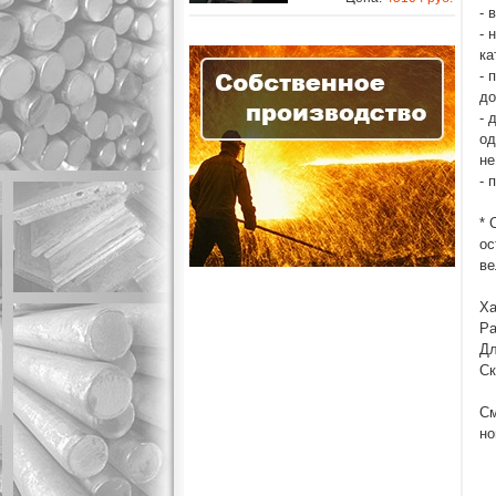
- 
- 
ка
- 
до
- 
од
не
- 
* 
ос
ве
Ха
Ра
Дл
Ск
См
но