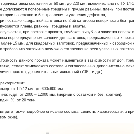
в горячекатаном состоянии от 60 мм. до 220 мм. включительно по ТУ 14-1
не допускаются поперечные трещины и грубые рванины, плены при постав
тегории поверхности без травления и удаления дефектов,
при поставке квадратной заготовки по 2-ой категории поверхности без т
пускаются плены, рванины, трещины и закаты,
допускается, при поставке проката, глубокая вырубка и зачистка поверх
ном перпендикулярном сечении для заготовок, предназначенных к прок
 более 15 мм. для квадратных заготовок, предназначенных к свободной 
по требованию заказчика возможно согласование веса увязанных пакетов,
Стоимость данного проката может измениться в зависимости от доп. тре
татка, селект химического состава и согласованных дополнительно мех
личин проката, дополнительных испытаний (УЗК, и др.).
рактеристики:
змер: от 12х12 мм. до 600х600 мм.
ина: н/дл. от 2000 – 12000 мм. (мерный с остатком и без, кратная).
идки, %: от 20 тонн.
отрите также подробное описание состава, свойств, характеристик и п
вом окне).