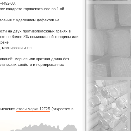
-4492-88,
ке квадрата горячекатаного по 1-ой
равления с удалением дефектов не
ности на двух противоположных гранях в
атке не более 8% номинальной толщины или
ковке,
 маркировки и т.п.
бований: мерная или кратная длина без
анических свойств и нормированных
рименения
стали марки 12Г2Б
(откроется в