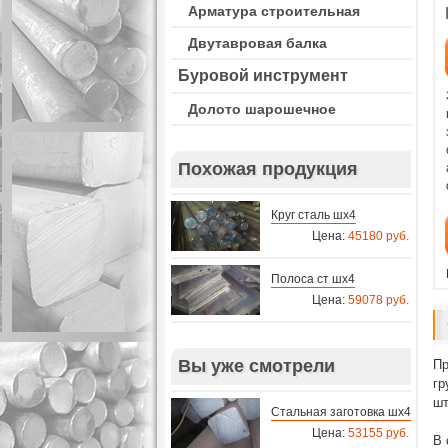
Арматура строительная
Двутавровая балка
Буровой инструмент
Долото шарошечное
Похожая продукция
Круг сталь шх4
Цена:
45180 руб.
Полоса ст шх4
Цена:
59078 руб.
Вы уже смотрели
Пр
гр
шт
Стальная заготовка шх4
Цена:
53155 руб.
В 