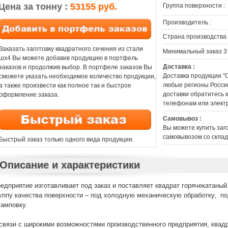
Цена за тонну :
53155 руб.
Группа поверхности :
Производитель :
Страна производства 
Заказать заготовку квадратного сечения из стали
Минимальный заказ 3
шх4 Вы можете добавив продукцию в портфель
Доставка :
заказов и продолжив выбор. В портфеле заказов Вы
Доставка продукции "
сможете указать необходимое количество продукции,
любые регионы России
а также произвести как полное так и быстрое
доставки обратитесь
оформление заказа.
телефонам или элект
Самовывоз :
Вы можете купить заг
самовывозом со склад
Быстрый заказ только одного вида продукции.
Описание и характеристики
едприятие изготавливает под заказ и поставляет квадрат горячекатаный
уппу качества поверхности – под холодную механическую обработку, по
амповку.
связи с широкими возможностями производственного предприятия, квадр