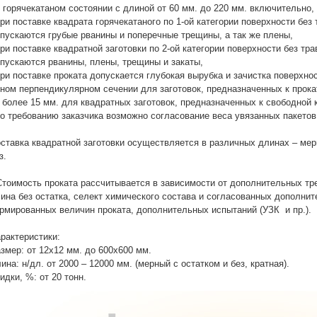
в горячекатаном состоянии с длиной от 60 мм. до 220 мм. включительно, 
при поставке квадрата горячекатаного по 1-ой категории поверхности бе
пускаются грубые рванины и поперечные трещины, а так же плены,
при поставке квадратной заготовки по 2-ой категории поверхности без т
пускаются рванины, плены, трещины и закаты,
при поставке проката допускается глубокая вырубка и зачистка поверхно
ном перпендикулярном сечении для заготовок, предназначенных к прок
 более 15 мм. для квадратных заготовок, предназначенных к свободной 
по требованию заказчика возможно согласование веса увязанных пакетов,
ставка квадратной заготовки осуществляется в различных длинах – мерн
з.
Стоимость проката рассчитывается в зависимости от дополнительных тре
ина без остатка, селект химического состава и согласованных дополнит
рмированных величин проката, дополнительных испытаний (УЗК и пр.).
рактеристики:
змер: от 12х12 мм. до 600х600 мм.
ина: н/дл. от 2000 – 12000 мм. (мерный с остатком и без, кратная).
идки, %: от 20 тонн.