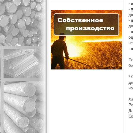
- 
- 
до
- 
до
- 
од
не
- 
По
бе
* 
дл
но
Ха
Ра
Дл
Ск