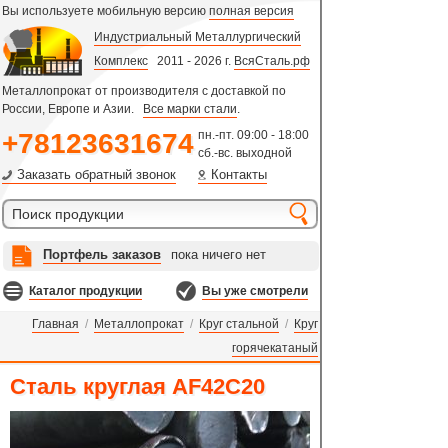
Вы используете мобильную версию
полная версия
Индустриальный Металлургический
Комплекс
2011 - 2026 г.
ВсяСталь.рф
Металлопрокат от производителя с доставкой по
России, Европе и Азии.
Все марки стали
.
+78123631674
пн.-пт. 09:00 - 18:00
сб.-вс. выходной
Заказать обратный звонок
Контакты
Портфель заказов
пока ничего нет
Каталог продукции
Вы уже смотрели
Главная
/
Металлопрокат
/
Круг стальной
/
Круг
горячекатаный
Сталь круглая AF42C20