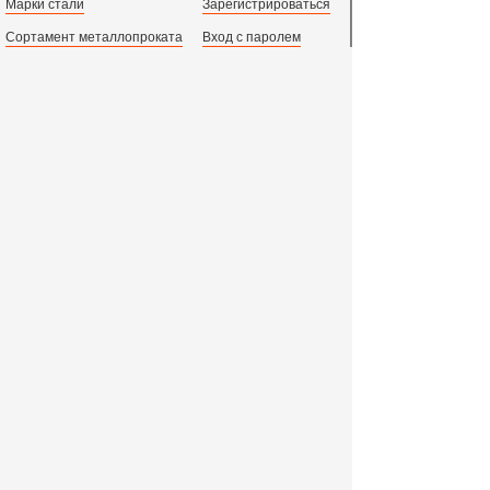
Марки стали
Зарегистрироваться
Сортамент металлопроката
Вход с паролем
Производство и центральный офис:
198097,
г. Санкт-Петербург, пр.Стачек, д.47
тел.
+78123631674
пн.-пт. 09:00 - 18:00
время по МСК, СПб.
Все адреса филиалов в России, СНГ и Европе
ООО «Индустриальный Металлургический Комплекс»
2011 - 2026 г. - 15 лет успешной работы!