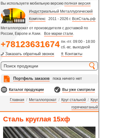
Вы используете мобильную версию
полная версия
Индустриальный Металлургический
Комплекс
2011 - 2026 г.
ВсяСталь.рф
Металлопрокат от производителя с доставкой по
России, Европе и Азии.
Все марки стали
.
+78123631674
пн.-пт. 09:00 - 18:00
сб.-вс. выходной
Заказать обратный звонок
Контакты
Портфель заказов
пока ничего нет
Каталог продукции
Вы уже смотрели
Главная
/
Металлопрокат
/
Круг стальной
/
Круг
горячекатаный
Сталь круглая 15хф