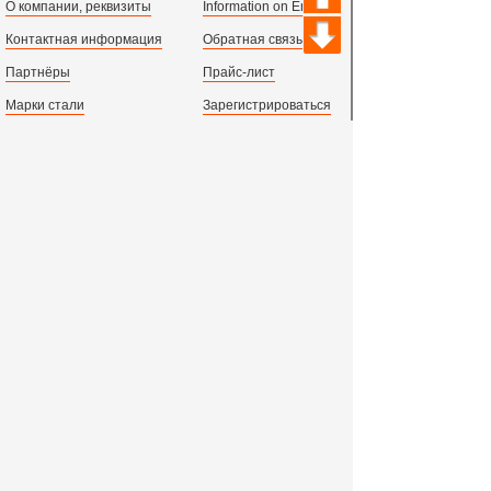
О компании, реквизиты
Information on English
Контактная информация
Обратная связь
Партнёры
Прайс-лист
Марки стали
Зарегистрироваться
Сортамент металлопроката
Вход с паролем
Производство и центральный офис:
198097,
г. Санкт-Петербург, пр.Стачек, д.47
тел.
+78123631674
пн.-пт. 09:00 - 18:00
время по МСК, СПб.
Все адреса филиалов в России, СНГ и Европе