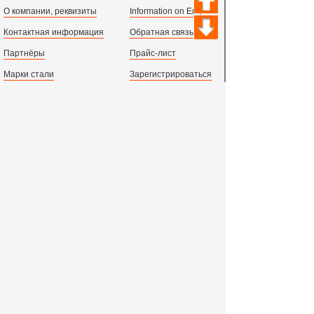
О компании, реквизиты
Information on English
Контактная информация
Обратная связь
Партнёры
Прайс-лист
Марки стали
Зарегистрироваться
Сортамент металлопроката
Вход с паролем
Производство и центральный офис:
198097,
г. Санкт-Петербург, пр.Стачек, д.47
тел.
+78123631674
пн.-пт. 09:00 - 18:00
время по МСК, СПб.
Все адреса филиалов в России, СНГ и Европе