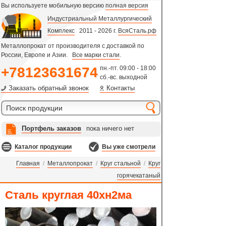
Вы используете мобильную версию
полная версия
Индустриальный Металлургический
Комплекс
2011 - 2026 г.
ВсяСталь.рф
Металлопрокат от производителя с доставкой по
России, Европе и Азии.
Все марки стали
.
+78123631674
пн.-пт. 09:00 - 18:00
сб.-вс. выходной
Заказать обратный звонок
Контакты
Портфель заказов
пока ничего нет
Каталог продукции
Вы уже смотрели
Главная
/
Металлопрокат
/
Круг стальной
/
Круг
горячекатаный
Сталь круглая 40хн2ма