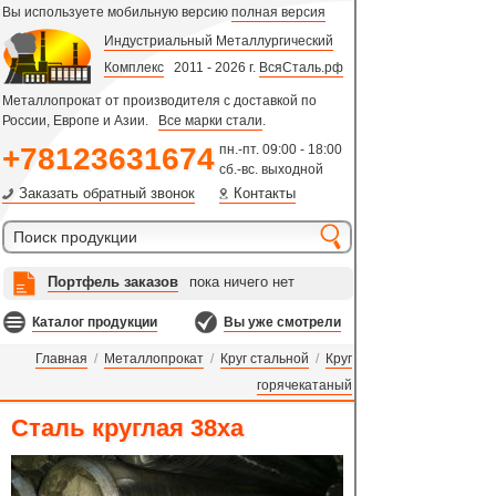
Вы используете мобильную версию
полная версия
Индустриальный Металлургический
Комплекс
2011 - 2026 г.
ВсяСталь.рф
Металлопрокат от производителя с доставкой по
России, Европе и Азии.
Все марки стали
.
+78123631674
пн.-пт. 09:00 - 18:00
сб.-вс. выходной
Заказать обратный звонок
Контакты
Портфель заказов
пока ничего нет
Каталог продукции
Вы уже смотрели
Главная
/
Металлопрокат
/
Круг стальной
/
Круг
горячекатаный
Сталь круглая 38ха