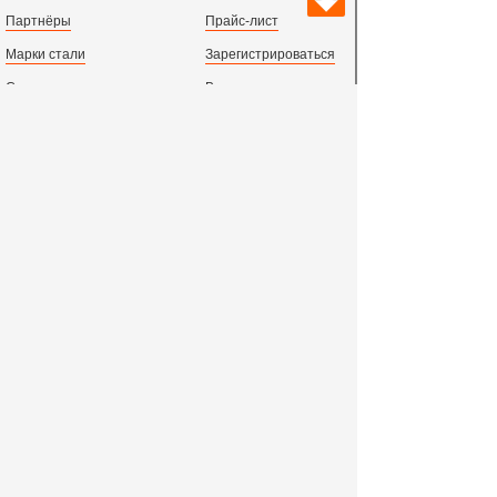
Партнёры
Прайс-лист
Марки стали
Зарегистрироваться
Сортамент металлопроката
Вход с паролем
Производство и центральный офис:
198097,
г. Санкт-Петербург, пр.Стачек, д.47
тел.
+78123631674
пн.-пт. 09:00 - 18:00
время по МСК, СПб.
Все адреса филиалов в России, СНГ и Европе