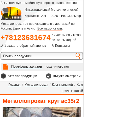
Вы используете мобильную версию
полная версия
Индустриальный Металлургический
Комплекс
2011 - 2026 г.
ВсяСталь.рф
Металлопрокат от производителя с доставкой по
России, Европе и Азии.
Все марки стали
.
+78123631674
пн.-пт. 09:00 - 18:00
сб.-вс. выходной
Заказать обратный звонок
Контакты
Портфель заказов
пока ничего нет
Каталог продукции
Вы уже смотрели
Главная
/
Металлопрокат
/
Круг стальной
/
Круг
горячекатаный
Металлопрокат круг ас35г2