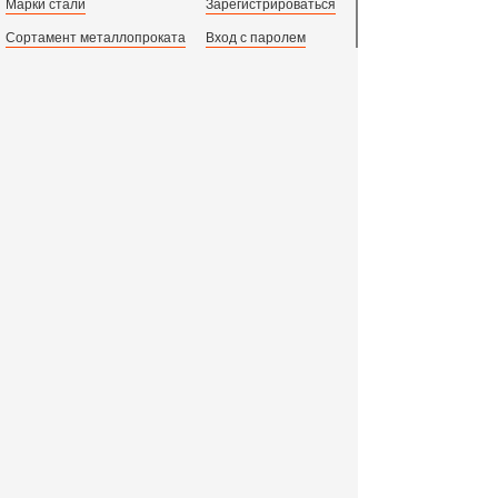
Марки стали
Зарегистрироваться
Сортамент металлопроката
Вход с паролем
Производство и центральный офис:
198097,
г. Санкт-Петербург, пр.Стачек, д.47
тел.
+78123631674
пн.-пт. 09:00 - 18:00
время по МСК, СПб.
Все адреса филиалов в России, СНГ и Европе
ООО «Индустриальный Металлургический Комплекс»
2011 - 2026 г. - 15 лет успешной работы!