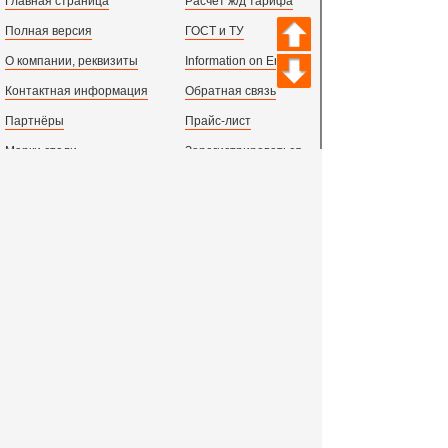
Главная страница
Расчет ж/д тарифа
Полная версия
ГОСТ и ТУ
О компании, реквизиты
Information on English
Контактная информация
Обратная связь
Партнёры
Прайс-лист
Марки стали
Зарегистрироваться
Сортамент металлопроката
Вход с паролем
Производство и центральный офис:
198097,
г. Санкт-Петербург, пр.Стачек, д.47
тел.
+78123631674
пн.-пт. 09:00 - 18:00
время по МСК, СПб.
Все адреса филиалов в России, СНГ и Европе