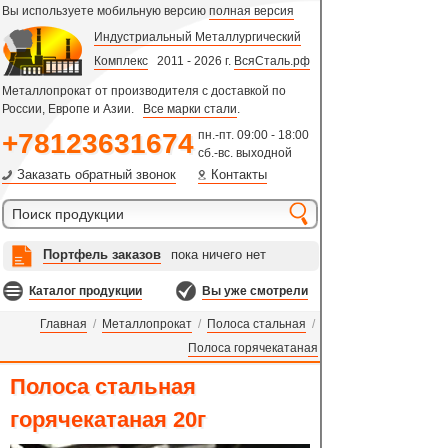
Вы используете мобильную версию
полная версия
Индустриальный Металлургический
Комплекс
2011 - 2026 г.
ВсяСталь.рф
Металлопрокат от производителя с доставкой по
России, Европе и Азии.
Все марки стали
.
+78123631674
пн.-пт. 09:00 - 18:00
сб.-вс. выходной
Заказать обратный звонок
Контакты
Портфель заказов
пока ничего нет
Каталог продукции
Вы уже смотрели
Главная
/
Металлопрокат
/
Полоса стальная
/
Полоса горячекатаная
Полоса стальная
горячекатаная 20г