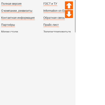
Полная версия
ГОСТ и ТУ
О компании, реквизиты
Information on English
Контактная информация
Обратная связь
Партнёры
Прайс-лист
Марки стали
Зарегистрироваться
Сортамент металлопроката
Вход с паролем
Производство и центральный офис:
198097,
г. Санкт-Петербург, пр.Стачек, д.47
тел.
+78123631674
пн.-пт. 09:00 - 18:00
время по МСК, СПб.
Все адреса филиалов в России, СНГ и Европе