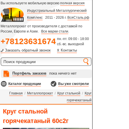
Вы используете мобильную версию
полная версия
Индустриальный Металлургический
Комплекс
2011 - 2026 г.
ВсяСталь.рф
Металлопрокат от производителя с доставкой по
России, Европе и Азии.
Все марки стали
.
+78123631674
пн.-пт. 09:00 - 18:00
сб.-вс. выходной
Заказать обратный звонок
Контакты
Портфель заказов
пока ничего нет
Каталог продукции
Вы уже смотрели
Главная
/
Металлопрокат
/
Круг стальной
/
Круг
горячекатаный
Круг стальной
горячекатаный 60с2г