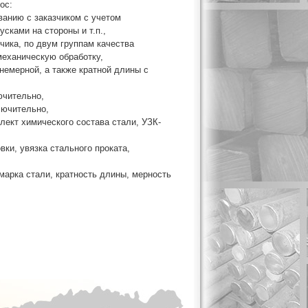
ос:
ванию с заказчиком с учетом
сками на стороны и т.п.,
чика, по двум группам качества
механическую обработку,
немерной, а также кратной длины с
ючительно,
лючительно,
лект химического состава стали, УЗК-
ки, увязка стального проката,
марка стали, кратность длины, мерность