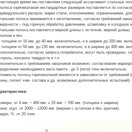
настоящее время мы поставляем следующий ассортимент стальных пол
полоса горячекатаная нестандартных размеров поставляется по согласо
дивидуального раскроя, марки стали, отклонениями, ограничениями, допу
стальная полоса принимается к изготовлению, согласно требований заказ
верхности – под горячую обработку давлением, штамповку и холодную 
стальная полоса поставляется мерной длины с остатком, мерной длины, 
татком и без
в толщине от 10 мм. до 40 мм. включительно, и в ширине до 200 мм. вкл
в толщине от 50 мм. до 235 мм. включительно, и в ширине до 400 мм. вк
дополнительно, согласно запроса потребителя, могут быть проведены: се
нтроль, контроль твердости и т.п.
полнительно к требованиям заказчиков возможно: согласование маркиров
ределение необходимого веса пакета - до 5 (пяти) тонн включительно.
тоимость полосы горячекатаной меняется в зависимости от требований (
ины, селект хим. состава и др. возможных дополнительных испытаний).
рактеристики:
змеры: от 4 мм. ÷ 400 мм. х 20 мм. ÷ 700 мм. (толщина х ширина)
ина: н/дл. от 2000 – 12000 мм. (мерная с остатком и без, кратная)
идки, %: от 20 тонн