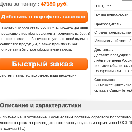
Цена за тонну :
47180 руб.
ГОСТ, ТУ :
Группа поверхности :
Производитель :
Заказать "Полоса сталь 22х100" Вы можете добавив
Страна производства 
продукцию в портфель заказов и продолжив выбор. В
портфеле заказов Вы сможете указать необходимое
Минимальный заказ 3
количество продукции, а также произвести как
полное так и быстрое оформление заказа.
Доставка :
Доставка продукции "
любые регионы России
доставки обратитесь
телефонам или элект
Быстрый заказ только одного вида продукции.
Самовывоз :
Вы можете купить "По
склада в Санкт-Петер
Описание и характеристики
 примем на изготовление и осуществим поставку сортового полосового 
лосового проката производится согласно допусков и нормативов ГОСТ 10
глашений (ТС).