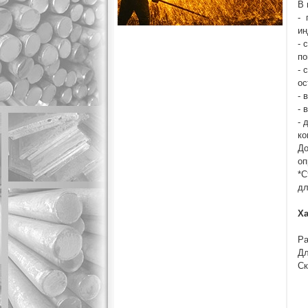
В 
- 
ин
- 
по
- 
ос
- 
- 
- 
ко
До
оп
*С
дл
Ха
Ра
Дл
Ск