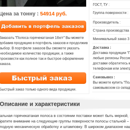
ГОСТ, ТУ :
Цена за тонну :
54914 руб.
Группа поверхности :
Производитель :
Страна производства 
Заказать "Полоса горячекатаная 18хгт" Вы можете
Минимальный заказ 3
добавив продукцию в портфель заказов и продолжив
Доставка :
выбор. В портфеле заказов Вы сможете указать
Доставка продукции "
необходимое количество продукции, а также
любые регионы России
произвести как полное так и быстрое оформление
доставки обратитесь
заказа.
телефонам или элект
Самовывоз :
Вы можете купить "По
самовывозом со склад
Быстрый заказ только одного вида продукции.
Описание и характеристики
альная горячекатаная полоса в состоянии поставки может быть мерной, 
ратите внимание на следующие группы поверхности полосы стальной – 
лодную механическую обработку и штамповку. В широком диапазоне на