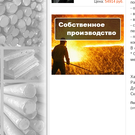
Цена:
54914 руб.
по
- 
- 
- 
- 
пе
- 
ко
В 
* 
ме
Ха
Ра
Дл
Ск
По
(о