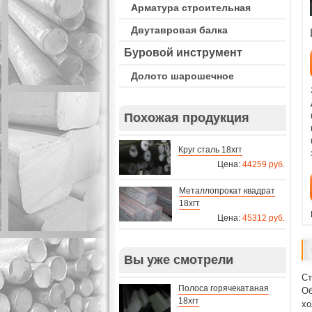
Арматура строительная
Двутавровая балка
Буровой инструмент
Долото шарошечное
Похожая продукция
Круг сталь 18хгт
Цена:
44259 руб.
Металлопрокат квадрат
18хгт
Цена:
45312 руб.
Вы уже смотрели
Ст
Полоса горячекатаная
Об
18хгт
хо