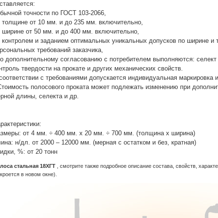
ставляется:
обычной точности по ГОСТ 103-2066,
в толщине от 10 мм. и до 235 мм. включительно,
в ширине от 50 мм. и до 400 мм. включительно,
с контролем и заданием оптимальных уникальных допусков по ширине и 
рсональных требований заказчика,
по дополнительному согласованию с потребителем выполняются: селект 
нтроль твердости на прокате и других механических свойств.
соответствии с требованиями допускается индивидуальная маркировка и
Стоимость полосового проката может подлежать изменению при дополни
рной длины, селекта и др.
рактеристики:
змеры: от 4 мм. ÷ 400 мм. х 20 мм. ÷ 700 мм. (толщина х ширина)
ина: н/дл. от 2000 – 12000 мм. (мерная с остатком и без, кратная)
идки, %: от 20 тонн
лоса стальная 18ХГТ
, смотрите также подробное описание состава, свойств, характ
ткроется в новом окне).