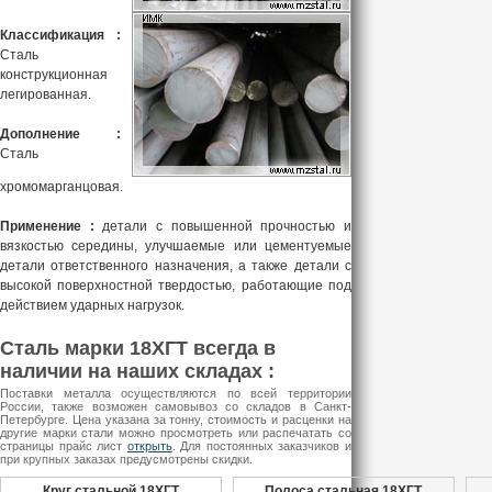
Классификация :
Сталь
конструкционная
легированная.
Дополнение :
Сталь
хромомарганцовая.
Применение :
детали с повышенной прочностью и
вязкостью середины, улучшаемые или цементуемые
детали ответственного назначения, а также детали с
высокой поверхностной твердостью, работающие под
действием ударных нагрузок.
Сталь марки 18ХГТ всегда в
наличии на наших складах :
Поставки металла осуществляются по всей территории
России, также возможен самовывоз со складов в Санкт-
Петербурге. Цена указана за тонну, стоимость и расценки на
другие марки стали можно просмотреть или распечатать со
страницы прайс лист
открыть
. Для постоянных заказчиков и
при крупных заказах предусмотрены скидки.
Круг стальной 18ХГТ
Полоса стальная 18ХГТ