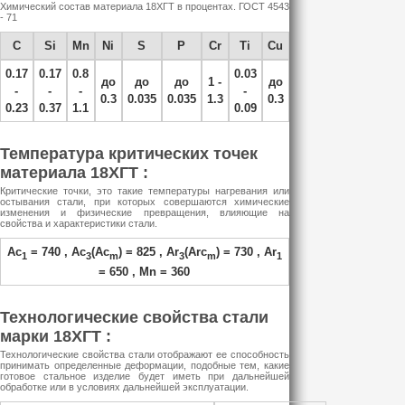
Химический состав материала 18ХГТ в процентах. ГОСТ 4543
- 71
C
Si
Mn
Ni
S
P
Cr
Ti
Cu
0.17
0.17
0.8
0.03
до
до
до
1 -
до
-
-
-
-
0.3
0.035
0.035
1.3
0.3
0.23
0.37
1.1
0.09
Температура критических точек
материала 18ХГТ :
Критические точки, это такие температуры нагревания или
остывания стали, при которых совершаются химические
изменения и физические превращения, влияющие на
свойства и характеристики стали.
Ac
= 740 , Ac
(Ac
) = 825 , Ar
(Arc
) = 730 , Ar
1
3
m
3
m
1
= 650 , Mn = 360
Технологические свойства стали
марки 18ХГТ :
Технологические свойства стали отображают ее способность
принимать определенные деформации, подобные тем, какие
готовое стальное изделие будет иметь при дальнейшей
обработке или в условиях дальнейшей эксплуатации.