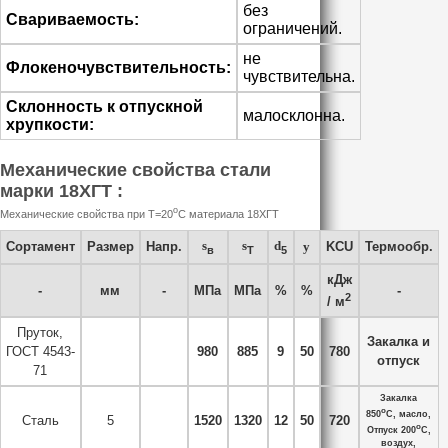
без
Свариваемость:
ограничений.
не
Флокеночувствительность:
чувствительна.
Склонность к отпускной
малосклонна.
хрупкости:
Механические свойства стали
марки 18ХГТ :
o
Механические свойства при Т=20
С материала 18ХГТ
s
s
d
Сортамент
Размер
Напр.
y
KCU
Термообр.
в
T
5
кДж
-
мм
-
МПа
МПа
%
%
-
2
/ м
Пруток,
Закалка и
ГОСТ 4543-
980
885
9
50
780
отпуск
71
Закалка
o
850
C, масло,
Сталь
5
1520
1320
12
50
720
o
Отпуск 200
C,
воздух,