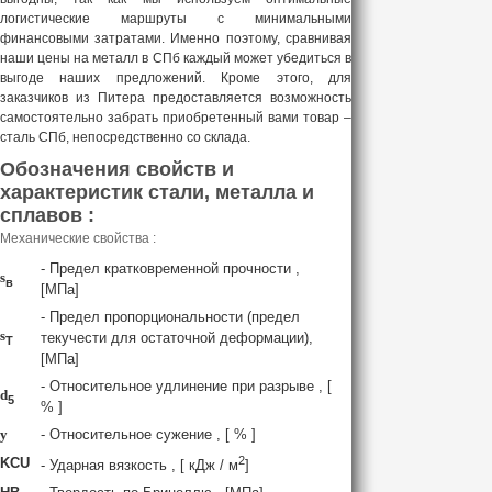
логистические маршруты с минимальными
финансовыми затратами. Именно поэтому, сравнивая
наши цены на металл в СПб каждый может убедиться в
выгоде наших предложений. Кроме этого, для
заказчиков из Питера предоставляется возможность
самостоятельно забрать приобретенный вами товар –
сталь СПб, непосредственно со склада.
Обозначения свойств и
характеристик стали, металла и
сплавов :
Механические свойства :
- Предел кратковременной прочности ,
s
в
[МПа]
- Предел пропорциональности (предел
s
текучести для остаточной деформации),
T
[МПа]
- Относительное удлинение при разрыве , [
d
5
% ]
y
- Относительное сужение , [ % ]
2
KCU
- Ударная вязкость , [ кДж / м
]