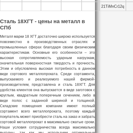
21TiMnCr12q
Сталь 18ХГТ - цены на металл в
СПб
Металл марки 18 ХГТ достаточно широко используется
повсеместно в производственных отраслях и
промышленных сферах благодаря своим физическим
характеристикам. Основные его особенности – это
высокая сопротивляемость ударным нагрузкам,
значительная поверхностная твердость и прочность.
Этим и обусловлена высокая потребность в данном
виде сортового металлопроката. Среди сортамента,
выпускаемого и реализуемого нашей фирмой-
производителем, представлена и сталь 18ХГТ. Для
удобства клиентов она выпускается в виде заготовок с
круглым, квадратным поперечным сечением, либо в
виде полос с заданной шириной и толщиной.
Складские помещения компании имеют полный
сортамент всего металлопроката, поэтому каждый
покупатель может приобрести сталь на заказ и забрать
сортовой металлопрокат в максимально сжатые сроки.
Наши условия сотрудничества всегда максимально
выгодны, так как мы используем оптимальные