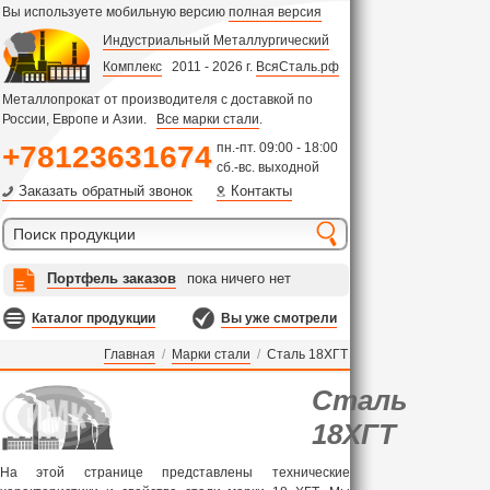
Вы используете мобильную версию
полная версия
Индустриальный Металлургический
Комплекс
2011 - 2026 г.
ВсяСталь.рф
Металлопрокат от производителя с доставкой по
России, Европе и Азии.
Все марки стали
.
+78123631674
пн.-пт. 09:00 - 18:00
сб.-вс. выходной
Заказать обратный звонок
Контакты
Портфель заказов
пока ничего нет
Каталог продукции
Вы уже смотрели
Главная
/
Марки стали
/
Сталь 18ХГТ
Сталь
18ХГТ
На этой странице представлены технические