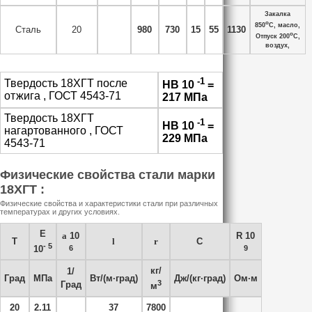
Закалка
o
850
C, масло,
Сталь
20
980
730
15
55
1130
o
Отпуск 200
C,
воздух,
-1
Твердость 18ХГТ после
HB 10
=
отжига , ГОСТ 4543-71
217 МПа
Твердость 18ХГТ
-1
HB 10
=
нагартованного , ГОСТ
229 МПа
4543-71
Физические свойства стали марки
18ХГТ :
Физические свойства и характеристики стали при различных
температурах и других условиях.
E
a
10
R 10
T
l
r
C
- 5
6
9
10
кг/
1/
Град
МПа
Вт/(м·град)
Дж/(кг·град)
Ом·м
3
Град
м
20
2.11
37
7800