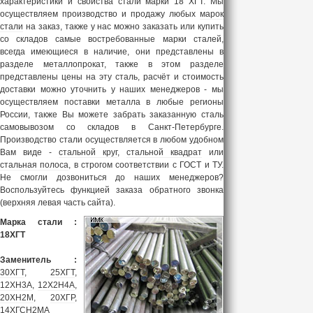
характеристики и свойства стали марки 18 ХГТ. Мы
осуществляем производство и продажу любых
марок
стали
на заказ, также у нас можно заказать или купить
со складов самые востребованные марки сталей,
всегда имеющиеся в наличие, они представлены в
разделе
металлопрокат
, также в этом разделе
представлены цены на эту сталь, расчёт и стоимость
доставки можно уточнить у наших менеджеров - мы
осуществляем поставки металла в любые регионы
России, также Вы можете забрать заказанную сталь
самовывозом со складов в Санкт-Петербурге.
Производство стали осуществляется в любом удобном
Вам виде -
стальной круг
,
стальной квадрат
или
стальная полоса
, в строгом соответствии с ГОСТ и ТУ.
Не смогли дозвониться до наших менеджеров?
Воспользуйтесь функцией заказа обратного звонка
(верхняя левая часть сайта).
Марка стали :
18ХГТ
Заменитель :
30ХГТ
,
25ХГТ
,
12ХН3А
,
12Х2Н4А
,
20ХН2М
,
20ХГР
,
14ХГСН2МА