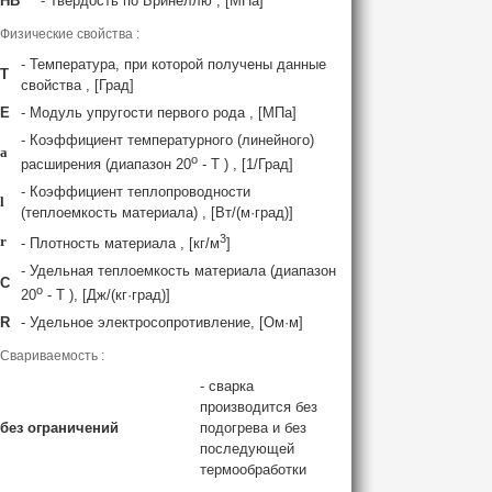
HB
- Твердость по Бринеллю , [МПа]
Физические свойства :
- Температура, при которой получены данные
T
свойства , [Град]
E
- Модуль упругости первого рода , [МПа]
- Коэффициент температурного (линейного)
a
o
расширения (диапазон 20
- T ) , [1/Град]
- Коэффициент теплопроводности
l
(теплоемкость материала) , [Вт/(м·град)]
3
r
- Плотность материала , [кг/м
]
- Удельная теплоемкость материала (диапазон
C
o
20
- T ), [Дж/(кг·град)]
R
- Удельное электросопротивление, [Ом·м]
Свариваемость :
- сварка
производится без
без ограничений
подогрева и без
последующей
термообработки