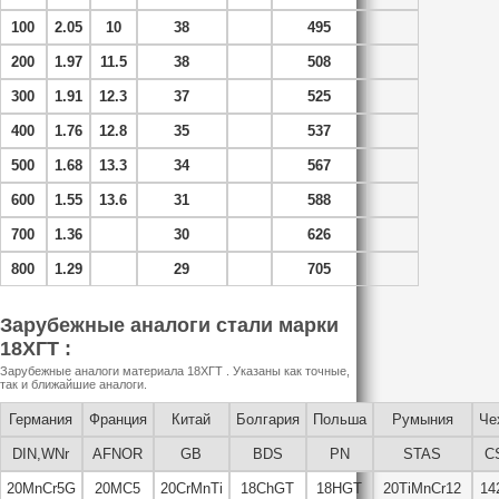
100
2.05
10
38
495
200
1.97
11.5
38
508
300
1.91
12.3
37
525
400
1.76
12.8
35
537
500
1.68
13.3
34
567
600
1.55
13.6
31
588
700
1.36
30
626
800
1.29
29
705
Зарубежные аналоги стали марки
18ХГТ :
Зарубежные аналоги материала 18ХГТ . Указаны как точные,
так и ближайшие аналоги.
Германия
Франция
Китай
Болгария
Польша
Румыния
Че
DIN,WNr
AFNOR
GB
BDS
PN
STAS
C
20MnCr5G
20MC5
20CrMnTi
18ChGT
18HGT
20TiMnCr12
14