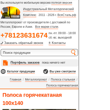
Вы используете мобильную версию
полная версия
Индустриальный Металлургический
Комплекс
2011 - 2026 г.
ВсяСталь.рф
Металлопрокат от производителя с доставкой по
России, Европе и Азии.
Все марки стали
.
+78123631674
пн.-пт. 09:00 - 18:00
сб.-вс. выходной
Заказать обратный звонок
Контакты
Портфель заказов
пока ничего нет
Каталог продукции
Вы уже смотрели
Главная
/
Металлопрокат
/
Полоса стальная
/
Полоса горячекатаная
Полоса горячекатаная
100х140