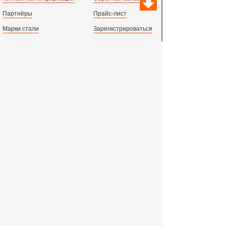
Партнёры
Прайс-лист
Марки стали
Зарегистрироваться
Сортамент металлопроката
Вход с паролем
Производство и центральный офис:
198097,
г. Санкт-Петербург, пр.Стачек, д.47
тел.
+78123631674
пн.-пт. 09:00 - 18:00
время по МСК, СПб.
Все адреса филиалов в России, СНГ и Европе