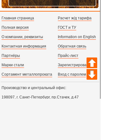
Главная страница
Расчет ж/д тарифа
Полная версия
ГОСТ и ТУ
О компании, реквизиты
Information on English
Контактная информация
Обратная связь
Партнёры
Прайс-лист
Марки стали
Зарегистрироваться
Сортамент металлопроката
Вход с паролем
Производство и центральный офис:
198097,
г. Санкт-Петербург, пр.Стачек, д.47
тел.
+78123631674
пн.-пт. 09:00 - 18:00
время по МСК, СПб.
Все адреса филиалов в России, СНГ и Европе