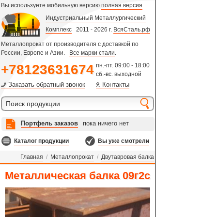
Вы используете мобильную версию
полная версия
Индустриальный Металлургический
Комплекс
2011 - 2026 г.
ВсяСталь.рф
Металлопрокат от производителя с доставкой по
России, Европе и Азии.
Все марки стали
.
+78123631674
пн.-пт. 09:00 - 18:00
сб.-вс. выходной
Заказать обратный звонок
Контакты
Портфель заказов
пока ничего нет
Каталог продукции
Вы уже смотрели
Главная
/
Металлопрокат
/
Двутавровая балка
Металлическая балка 09г2с