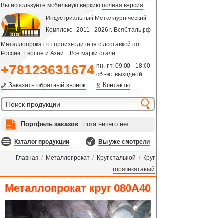
Вы используете мобильную версию
полная версия
Индустриальный Металлургический
Комплекс
2011 - 2026 г.
ВсяСталь.рф
Металлопрокат от производителя с доставкой по
России, Европе и Азии.
Все марки стали
.
+78123631674
пн.-пт. 09:00 - 18:00
сб.-вс. выходной
Заказать обратный звонок
Контакты
Портфель заказов
пока ничего нет
Каталог продукции
Вы уже смотрели
Главная
/
Металлопрокат
/
Круг стальной
/
Круг
горячекатаный
Металлопрокат круг 080A40