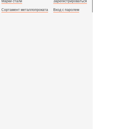
Марки стали
Зарегистрироваться
Сортамент металлопроката
Вход с паролем
Производство и центральный офис:
198097,
г. Санкт-Петербург, пр.Стачек, д.47
тел.
+78123631674
пн.-пт. 09:00 - 18:00
время по МСК, СПб.
Все адреса филиалов в России, СНГ и Европе
ООО «Индустриальный Металлургический Комплекс»
2011 - 2026 г. - 15 лет успешной работы!