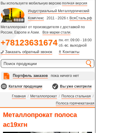
Вы используете мобильную версию
полная версия
Индустриальный Металлургический
Комплекс
2011 - 2026 г.
ВсяСталь.рф
Металлопрокат от производителя с доставкой по
России, Европе и Азии.
Все марки стали
.
+78123631674
пн.-пт. 09:00 - 18:00
сб.-вс. выходной
Заказать обратный звонок
Контакты
Портфель заказов
пока ничего нет
Каталог продукции
Вы уже смотрели
Главная
/
Металлопрокат
/
Полоса стальная
/
Полоса горячекатаная
Металлопрокат полоса
ас19хгн