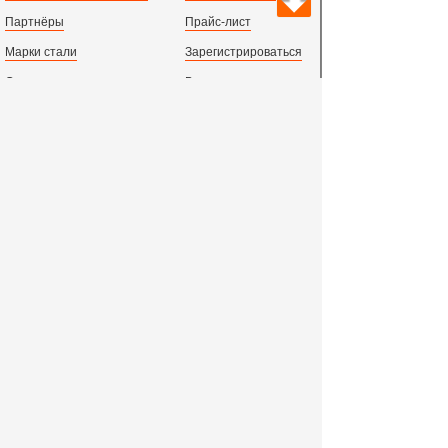
Партнёры
Прайс-лист
Марки стали
Зарегистрироваться
Сортамент металлопроката
Вход с паролем
Производство и центральный офис:
198097,
г. Санкт-Петербург, пр.Стачек, д.47
тел.
+78123631674
пн.-пт. 09:00 - 18:00
время по МСК, СПб.
Все адреса филиалов в России, СНГ и Европе