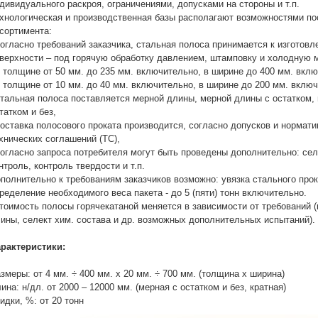
дивидуального раскроя, ограничениями, допусками на стороны и т.п.
хнологическая и производственная базы располагают возможностями п
сортимента:
согласно требований заказчика, стальная полоса принимается к изготов
верхности – под горячую обработку давлением, штамповку и холодную 
в толщине от 50 мм. до 235 мм. включительно, в ширине до 400 мм. вкл
в толщине от 10 мм. до 40 мм. включительно, в ширине до 200 мм. вклю
стальная полоса поставляется мерной длины, мерной длины с остатком, 
татком и без,
поставка полосового проката производится, согласно допусков и нормати
хнических соглашений (ТС),
согласно запроса потребителя могут быть проведены дополнительно: сел
нтроль, контроль твердости и т.п.
полнительно к требованиям заказчиков возможно: увязка стального прок
ределение необходимого веса пакета - до 5 (пяти) тонн включительно.
тоимость полосы горячекатаной меняется в зависимости от требований (
ины, селект хим. состава и др. возможных дополнительных испытаний).
рактеристики:
змеры: от 4 мм. ÷ 400 мм. х 20 мм. ÷ 700 мм. (толщина х ширина)
ина: н/дл. от 2000 – 12000 мм. (мерная с остатком и без, кратная)
идки, %: от 20 тонн