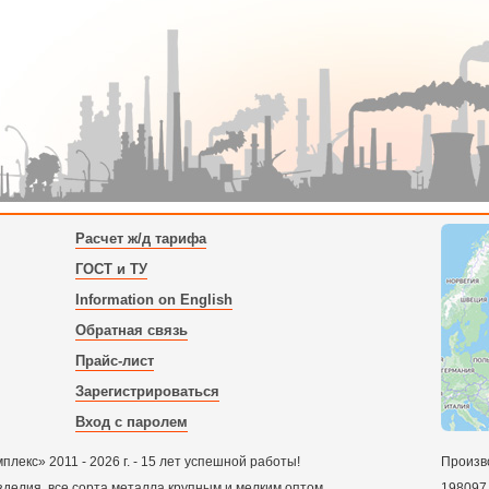
Расчет ж/д тарифа
ГОСТ и ТУ
Information on English
Обратная связь
Прайс-лист
Зарегистрироваться
Вход с паролем
екс» 2011 - 2026 г. - 15 лет успешной работы!
Произв
зделия, все сорта металла крупным и мелким оптом.
198097