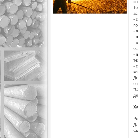
ин
Те
ас
- 
по
- 
- 
- 
ос
- 
те
- 
ко
До
оп
*С
дл
Ха
Ра
Дл
Ск