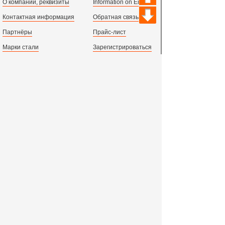
О компании, реквизиты
Information on English
Контактная информация
Обратная связь
Партнёры
Прайс-лист
Марки стали
Зарегистрироваться
Сортамент металлопроката
Вход с паролем
Производство и центральный офис:
198097,
г. Санкт-Петербург, пр.Стачек, д.47
тел.
+78123631674
пн.-пт. 09:00 - 18:00
время по МСК, СПб.
Все адреса филиалов в России, СНГ и Европе