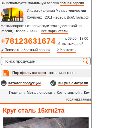
Вы используете мобильную версию
полная версия
Индустриальный Металлургический
Комплекс
2011 - 2026 г.
ВсяСталь.рф
Металлопрокат от производителя с доставкой по
России, Европе и Азии.
Все марки стали
.
+78123631674
пн.-пт. 09:00 - 18:00
сб.-вс. выходной
Заказать обратный звонок
Контакты
Портфель заказов
пока ничего нет
Каталог продукции
Вы уже смотрели
Главная
/
Металлопрокат
/
Круг стальной
/
Круг
горячекатаный
Круг сталь 15хгн2та