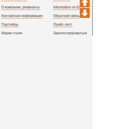
О компании, реквизиты
Information on English
Контактная информация
Обратная связь
Партнёры
Прайс-лист
Марки стали
Зарегистрироваться
Сортамент металлопроката
Вход с паролем
Производство и центральный офис:
198097,
г. Санкт-Петербург, пр.Стачек, д.47
тел.
+78123631674
пн.-пт. 09:00 - 18:00
время по МСК, СПб.
Все адреса филиалов в России, СНГ и Европе