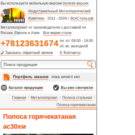
Вы используете мобильную версию
полная версия
Индустриальный Металлургический
Комплекс
2011 - 2026 г.
ВсяСталь.рф
Металлопрокат от производителя с доставкой по
России, Европе и Азии.
Все марки стали
.
+78123631674
пн.-пт. 09:00 - 18:00
сб.-вс. выходной
Заказать обратный звонок
Контакты
Портфель заказов
пока ничего нет
Каталог продукции
Вы уже смотрели
Главная
/
Металлопрокат
/
Полоса стальная
/
Полоса горячекатаная
Полоса горячекатаная
ас30хм