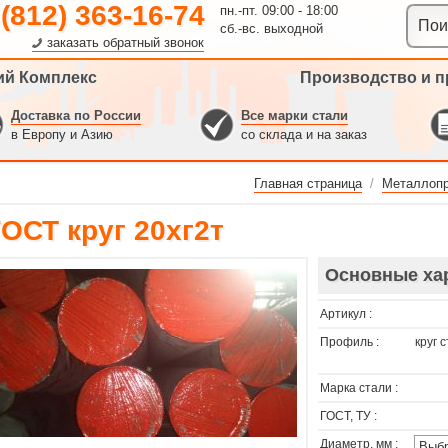
 (812) 363-16-74
пн.-пт. 09:00 - 18:00
сб.-вс. выходной
заказать обратный звонок
ий Комплекс
Производство и п
Доставка по России
Все марки стали
в Европу и Азию
со склада и на заказ
Главная страница
/
Металлопр
ОСТ круг 20хг2т
Основные ха
Артикул :
Профиль :
круг 
Марка стали :
ГОСТ, ТУ :
Диаметр, мм :