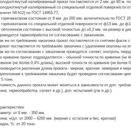
холоднотянутый калиброванный прокат поставляется от 2 мм. до 60 м. по
холоднотянутый калиброванный со специальной отделкой поверхности от ф
алитет h8-h12) по ГОСТ 14955-77,
в горячекатаном состоянии от 8 мм. до 200 мм. включительно по ГОСТ 25
в горячекатаном со специальной отделкой поверхности от ф13 мм. до ф12
в обточенном состоянии с высокой точностью до ±0,2 мм. на размер в ди
проводится термообработка по согласованию с заказчиком.
так же по требованию заказчика прокат поставляется со снятием фасок с
прокат поставляется по требованию заказчика с удалением окалины на и
так же по согласованию с заказчиком проводится: селект, контроль твердо
по кривизне прокат подразделяется – обычной точности по кривизне (не 
ивизне (не более 0,4% длины), высокой точности по кривизне (не более 
оизводится различная длина проката - мерная, кратная, немерная и мер
дополнение к требованиям заказчика будет проведено согласование цвет
 5 тонн.
тоимость данного проката может меняться в зависимости от доп. требова
ина, термообработка, селект и др.), доп. испытаний (узк и др.).
рактеристики:
аметр: от 8 мм. - 350 мм.
ина: н/дл. от 2000 – 6200 мм. (мерная с остатком и без, кратная)
идки, %: от 20 тонн.