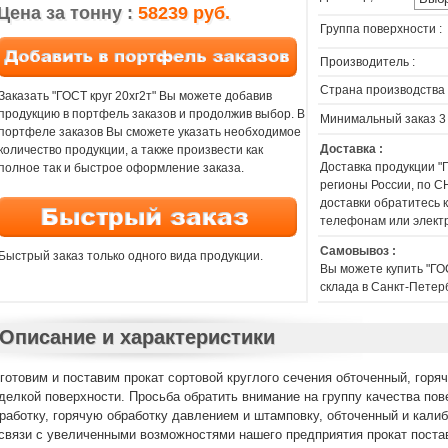
Цена за тонну :
58239 руб.
Группа поверхности :
Производитель :
Страна производства 
Заказать "ГОСТ круг 20хг2т" Вы можете добавив
продукцию в портфель заказов и продолжив выбор. В
Минимальный заказ 3
портфеле заказов Вы сможете указать необходимое
Доставка :
количество продукции, а также произвести как
Доставка продукции "
полное так и быстрое оформление заказа.
регионы России, по СН
доставки обратитесь
телефонам или элект
Самовывоз :
Быстрый заказ только одного вида продукции.
Вы можете купить "ГОС
склада в Санкт-Петер
Описание и характеристики
готовим и поставим прокат сортовой круглого сечения обточенный, горя
делкой поверхности. Просьба обратить внимание на группу качества по
работку, горячую обработку давлением и штамповку, обточенный и кали
связи с увеличенными возможностями нашего предприятия прокат поста