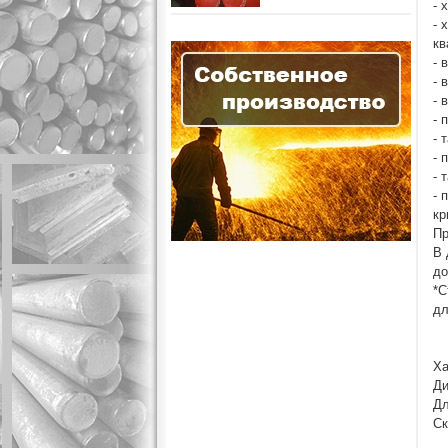
- 
- 
кв
- 
- 
- 
- 
- 
- 
- 
- 
кр
Пр
В 
до
*С
дл
Ха
Ди
Дл
Ск