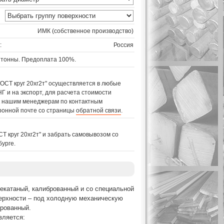
ИМК (собственное производство)
:
Россия
 тонны. Предоплата 100%.
ГОСТ круг 20хг2т" осуществляется в любые
Г и на экспорт, для расчета стоимости
 к нашим менеджерам по контактным
ронной почте со страницы
обратной связи
.
Т круг 20хг2т" и забрать самовывозом со
бурге.
чекатаный, калиброванный и со специальной
верхности – под холодную механическую
брованный.
вляется: