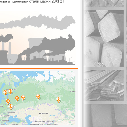
стали марки 20ХГ2Т
ристик и применения