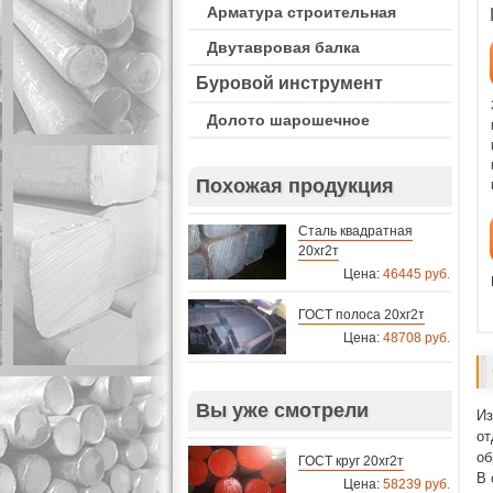
Арматура строительная
Двутавровая балка
Буровой инструмент
Долото шарошечное
Похожая продукция
Сталь квадратная
20хг2т
Цена:
46445 руб.
ГОСТ полоса 20хг2т
Цена:
48708 руб.
Вы уже смотрели
Из
от
об
ГОСТ круг 20хг2т
В 
Цена:
58239 руб.