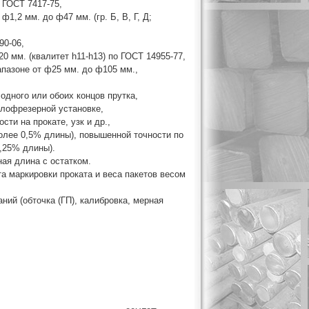
 ГОСТ 7417-75,
1,2 мм. до ф47 мм. (гр. Б, В, Г, Д;
90-06,
0 мм. (квалитет h11-h13) по ГОСТ 14955-77,
апазоне от ф25 мм. до ф105 мм.,
 одного или обоих концов прутка,
глофрезерной установке,
сти на прокате, узк и др.,
более 0,5% длины), повышенной точности по
0,25% длины).
ная длина с остатком.
а маркировки проката и веса пакетов весом
ний (обточка (ГП), калибровка, мерная