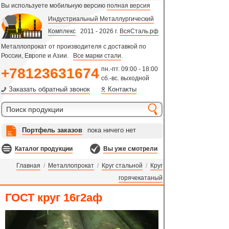
Вы используете мобильную версию
полная версия
Индустриальный Металлургический
Комплекс
2011 - 2026 г.
ВсяСталь.рф
Металлопрокат от производителя с доставкой по
России, Европе и Азии.
Все марки стали
.
+78123631674
пн.-пт. 09:00 - 18:00
сб.-вс. выходной
Заказать обратный звонок
Контакты
Портфель заказов
пока ничего нет
Каталог продукции
Вы уже смотрели
Главная
/
Металлопрокат
/
Круг стальной
/
Круг
горячекатаный
ГОСТ круг 16г2аф