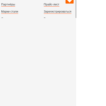
Партнёры
Прайс-лист
Марки стали
Зарегистрироваться
Сортамент металлопроката
Вход с паролем
Производство и центральный офис:
198097,
г. Санкт-Петербург, пр.Стачек, д.47
тел.
+78123631674
пн.-пт. 09:00 - 18:00
время по МСК, СПб.
Все адреса филиалов в России, СНГ и Европе