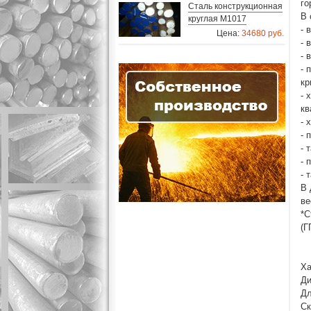
го
Сталь конструкционная
В 
круглая M1017
- 
Цена:
34680 руб.
- 
- 
- 
кр
- 
кв
- 
- 
- 
- 
- 
В 
ве
*С
(Г
Ха
Ди
Дл
Ск