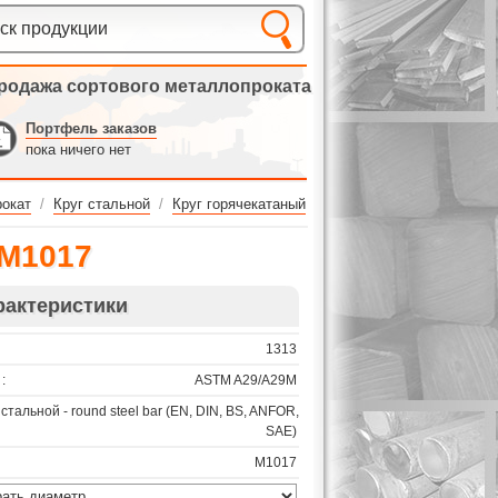
родажа сортового металлопроката
Портфель заказов
пока ничего нет
окат
/
Круг стальной
/
Круг горячекатаный
 M1017
рактеристики
1313
:
ASTM A29/A29M
 стальной - round steel bar (EN, DIN, BS, ANFOR,
SAE)
M1017