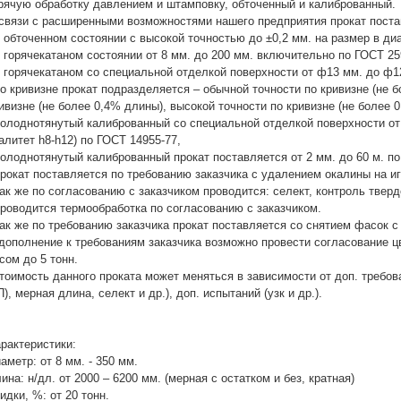
рячую обработку давлением и штамповку, обточенный и калиброванный.
связи с расширенными возможностями нашего предприятия прокат поста
в обточенном состоянии с высокой точностью до ±0,2 мм. на размер в ди
в горячекатаном состоянии от 8 мм. до 200 мм. включительно по ГОСТ 25
в горячекатаном со специальной отделкой поверхности от ф13 мм. до ф12
по кривизне прокат подразделяется – обычной точности по кривизне (не 
ивизне (не более 0,4% длины), высокой точности по кривизне (не более 
холоднотянутый калиброванный со специальной отделкой поверхности от ф
алитет h8-h12) по ГОСТ 14955-77,
холоднотянутый калиброванный прокат поставляется от 2 мм. до 60 м. по
прокат поставляется по требованию заказчика с удалением окалины на и
так же по согласованию с заказчиком проводится: селект, контроль твердо
проводится термообработка по согласованию с заказчиком.
так же по требованию заказчика прокат поставляется со снятием фасок с
дополнение к требованиям заказчика возможно провести согласование цв
сом до 5 тонн.
тоимость данного проката может меняться в зависимости от доп. требов
П), мерная длина, селект и др.), доп. испытаний (узк и др.).
рактеристики:
аметр: от 8 мм. - 350 мм.
ина: н/дл. от 2000 – 6200 мм. (мерная с остатком и без, кратная)
идки, %: от 20 тонн.