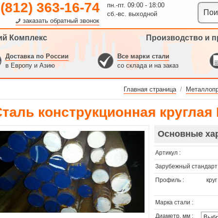
 (812) 363-16-74
пн.-пт. 09:00 - 18:00
сб.-вс. выходной
заказать обратный звонок
ий Комплекс
Производство и п
Доставка по России
Все марки стали
в Европу и Азию
со склада и на заказ
Главная страница
/
Металлопр
Сталь конструкционная круглая
Основные ха
Артикул :
Зарубежный стандарт 
Профиль :
круг
Марка стали :
Диаметр, мм :