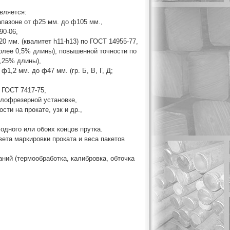
вляется:
апазоне от ф25 мм. до ф105 мм.,
90-06,
0 мм. (квалитет h11-h13) по ГОСТ 14955-77,
более 0,5% длины), повышенной точности по
0,25% длины),
1,2 мм. до ф47 мм. (гр. Б, В, Г, Д;
 ГОСТ 7417-75,
глофрезерной установке,
сти на прокате, узк и др.,
 одного или обоих концов прутка.
ета маркировки проката и веса пакетов
аний (термообработка, калибровка, обточка