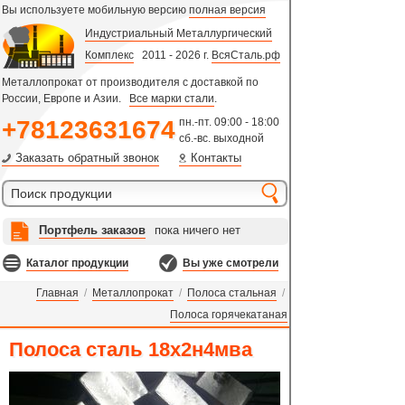
Вы используете мобильную версию
полная версия
Индустриальный Металлургический
Комплекс
2011 - 2026 г.
ВсяСталь.рф
Металлопрокат от производителя с доставкой по
России, Европе и Азии.
Все марки стали
.
+78123631674
пн.-пт. 09:00 - 18:00
сб.-вс. выходной
Заказать обратный звонок
Контакты
Портфель заказов
пока ничего нет
Каталог продукции
Вы уже смотрели
Главная
/
Металлопрокат
/
Полоса стальная
/
Полоса горячекатаная
Полоса сталь 18х2н4мва