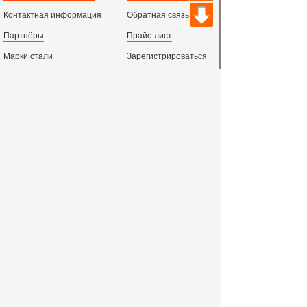
Контактная информация
Обратная связь
Партнёры
Прайс-лист
Марки стали
Зарегистрироваться
Сортамент металлопроката
Вход с паролем
Производство и центральный офис:
198097,
г. Санкт-Петербург, пр.Стачек, д.47
тел.
+78123631674
пн.-пт. 09:00 - 18:00
время по МСК, СПб.
Все адреса филиалов в России, СНГ и Европе