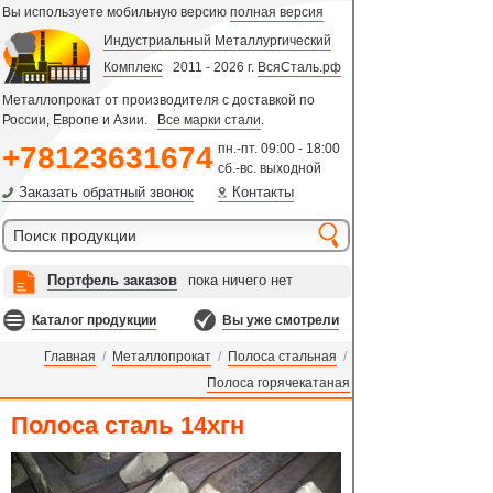
Вы используете мобильную версию
полная версия
Индустриальный Металлургический
Комплекс
2011 - 2026 г.
ВсяСталь.рф
Металлопрокат от производителя с доставкой по
России, Европе и Азии.
Все марки стали
.
+78123631674
пн.-пт. 09:00 - 18:00
сб.-вс. выходной
Заказать обратный звонок
Контакты
Портфель заказов
пока ничего нет
Каталог продукции
Вы уже смотрели
Главная
/
Металлопрокат
/
Полоса стальная
/
Полоса горячекатаная
Полоса сталь 14хгн