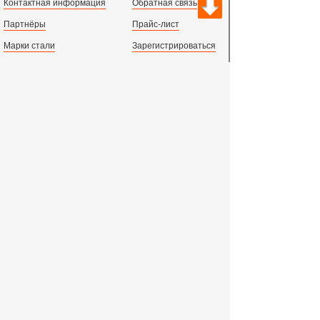
Контактная информация
Обратная связь
Партнёры
Прайс-лист
Марки стали
Зарегистрироваться
Сортамент металлопроката
Вход с паролем
Производство и центральный офис:
198097,
г. Санкт-Петербург, пр.Стачек, д.47
тел.
+78123631674
пн.-пт. 09:00 - 18:00
время по МСК, СПб.
Все адреса филиалов в России, СНГ и Европе