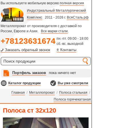
Вы используете мобильную версию
полная версия
Индустриальный Металлургический
Комплекс
2011 - 2026 г.
ВсяСталь.рф
Металлопрокат от производителя с доставкой по
России, Европе и Азии.
Все марки стали
.
+78123631674
пн.-пт. 09:00 - 18:00
сб.-вс. выходной
Заказать обратный звонок
Контакты
Портфель заказов
пока ничего нет
Каталог продукции
Вы уже смотрели
Главная
/
Металлопрокат
/
Полоса стальная
/
Полоса горячекатаная
Полоса ст 32х120