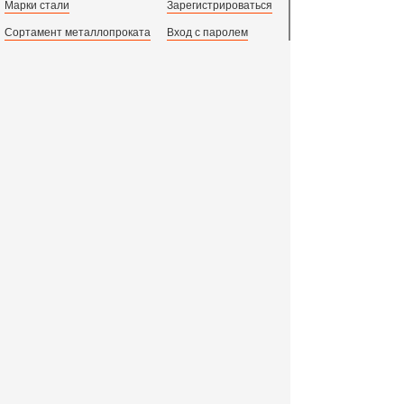
Марки стали
Зарегистрироваться
Сортамент металлопроката
Вход с паролем
Производство и центральный офис:
198097,
г. Санкт-Петербург, пр.Стачек, д.47
тел.
+78123631674
пн.-пт. 09:00 - 18:00
время по МСК, СПб.
Все адреса филиалов в России, СНГ и Европе
ООО «Индустриальный Металлургический Комплекс»