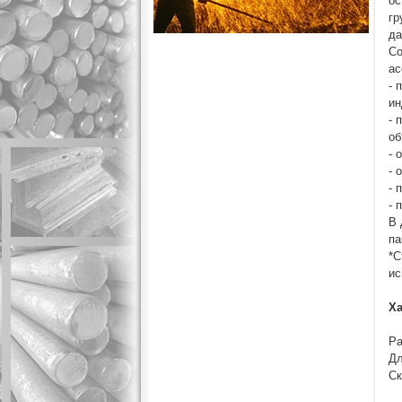
ос
гр
да
Со
ас
- 
ин
- 
об
- 
- 
- 
- 
В 
па
*С
ис
Ха
Ра
Дл
Ск