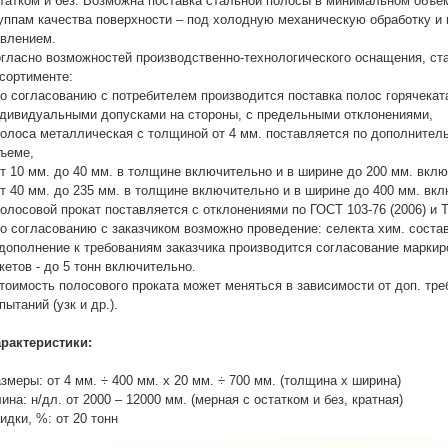
татком и без. Возможна поставка стальной полосы в минимальном объе
уппам качества поверхности – под холодную механическую обработку и 
влением.
гласно возможностей производственно-технологического оснащения, ст
сортименте:
по согласованию с потребителем производится поставка полос горячека
дивидуальными допусками на стороны, с предельными отклонениями,
полоса металлическая с толщиной от 4 мм. поставляется по дополните
ъеме,
от 10 мм. до 40 мм. в толщине включительно и в ширине до 200 мм. вкл
от 40 мм. до 235 мм. в толщине включительно и в ширине до 400 мм. вк
полосовой прокат поставляется с отклонениями по ГОСТ 103-76 (2006) и 
по согласованию с заказчиком возможно проведение: селекта хим. состав
дополнение к требованиям заказчика производится согласование маркиро
кетов - до 5 тонн включительно.
тоимость полосового проката может меняться в зависимости от доп. треб
пытаний (узк и др.).
рактеристики:
змеры: от 4 мм. ÷ 400 мм. х 20 мм. ÷ 700 мм. (толщина х ширина)
ина: н/дл. от 2000 – 12000 мм. (мерная с остатком и без, кратная)
идки, %: от 20 тонн