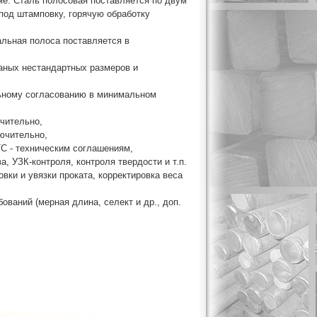
ме. Сталь полосовая поставляется по двум
под штамповку, горячую обработку
альная полоса поставляется в
таных нестандартных размеров и
льному согласованию в минимальном
ючительно,
лючительно,
ТС - техническим соглашениям,
а, УЗК-контроля, контроля твердости и т.п.
вки и увязки проката, корректировка веса
ований (мерная длина, селект и др., доп.