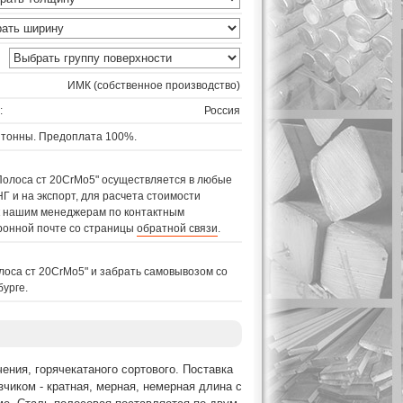
ИМК (собственное производство)
:
Россия
 тонны. Предоплата 100%.
Полоса ст 20CrMo5" осуществляется в любые
Г и на экспорт, для расчета стоимости
 к нашим менеджерам по контактным
ронной почте со страницы
обратной связи
.
лоса ст 20CrMo5" и забрать самовывозом со
бурге.
ения, горячекатаного сортового. Поставка
чиком - кратная, мерная, немерная длина с