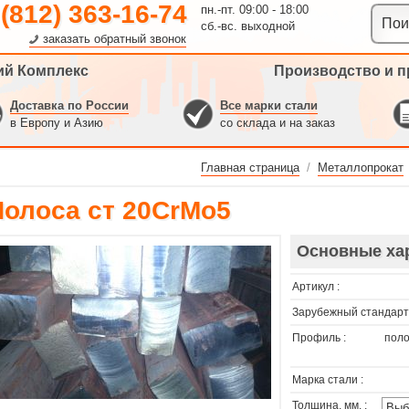
 (812) 363-16-74
пн.-пт. 09:00 - 18:00
сб.-вс. выходной
заказать обратный звонок
ий Комплекс
Производство и п
Доставка по России
Все марки стали
в Европу и Азию
со склада и на заказ
Главная страница
/
Металлопрокат
Полоса ст 20CrMo5
Основные ха
Артикул :
Зарубежный стандарт 
Профиль :
поло
Марка стали :
Толщина, мм. :