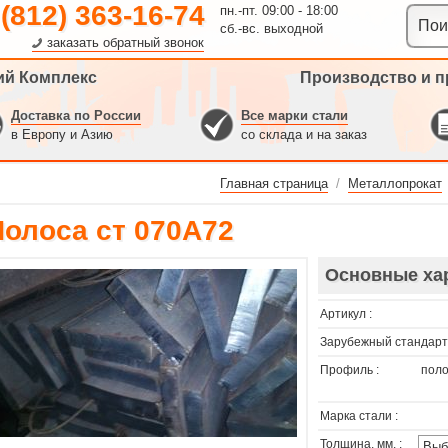
 (812) 363-16-74
пн.-пт. 09:00 - 18:00
сб.-вс. выходной
заказать обратный звонок
ий Комплекс
Производство и п
Доставка по России
Все марки стали
в Европу и Азию
со склада и на заказ
Главная страница
/
Металлопрокат
Полоса ст 070A72
Основные ха
Артикул :
Зарубежный стандарт 
Профиль :
поло
Марка стали :
Толщина, мм. :