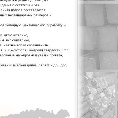
водится в разных длинах, по
 длина с остатком и без.
альная полоса поставляется:
таных нестандартных размеров и
 под холодную механическую обработку и
мм. включительно,
 мм. включительно,
ТС - техническим соглашениям,
а, УЗК-контроля, контроля твердости и т.п.
асование маркировки и увязки проката,
ований (мерная длина, селект и др., доп.