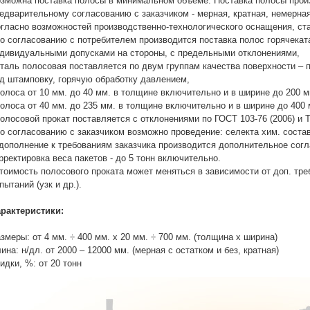
зможна поставка полосы в минимальном объеме. Поставка полосы произ
едварительному согласованию с заказчиком - мерная, кратная, немерная
гласно возможностей производственно-технологического оснащения, ст
по согласованию с потребителем производится поставка полос горячека
дивидуальными допусками на стороны, с предельными отклонениями,
сталь полосовая поставляется по двум группам качества поверхности –
д штамповку, горячую обработку давлением,
полоса от 10 мм. до 40 мм. в толщине включительно и в ширине до 200 
полоса от 40 мм. до 235 мм. в толщине включительно и в ширине до 400
полосовой прокат поставляется с отклонениями по ГОСТ 103-76 (2006) и 
по согласованию с заказчиком возможно проведение: селекта хим. состав
дополнение к требованиям заказчика производится дополнительное согл
рректировка веса пакетов - до 5 тонн включительно.
тоимость полосового проката может меняться в зависимости от доп. треб
пытаний (узк и др.).
рактеристики:
змеры: от 4 мм. ÷ 400 мм. х 20 мм. ÷ 700 мм. (толщина х ширина)
ина: н/дл. от 2000 – 12000 мм. (мерная с остатком и без, кратная)
идки, %: от 20 тонн