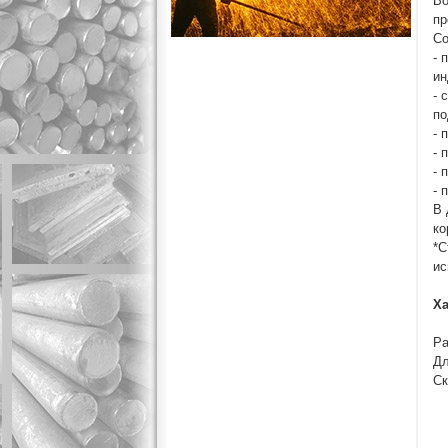
Во
пр
Со
- 
ин
- 
по
- 
- 
- 
- 
В 
ко
*С
ис
Ха
Ра
Дл
Ск