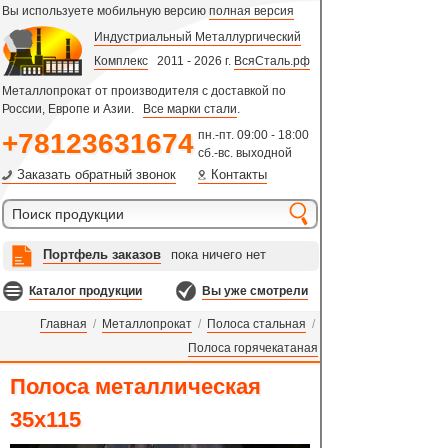
Вы используете мобильную версию
полная версия
Индустриальный Металлургический
Комплекс
2011 - 2026 г.
ВсяСталь.рф
Металлопрокат от производителя с доставкой по
России, Европе и Азии.
Все марки стали
.
+78123631674
пн.-пт. 09:00 - 18:00
сб.-вс. выходной
Заказать обратный звонок
Контакты
Портфель заказов
пока ничего нет
Каталог продукции
Вы уже смотрели
Главная
/
Металлопрокат
/
Полоса стальная
/
Полоса горячекатаная
Полоса металлическая
35х115