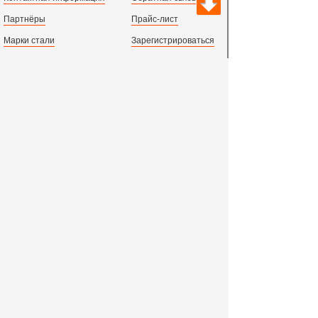
Партнёры
Прайс-лист
Марки стали
Зарегистрироваться
Сортамент металлопроката
Вход с паролем
Производство и центральный офис:
198097,
г. Санкт-Петербург, пр.Стачек, д.47
тел.
+78123631674
пн.-пт. 09:00 - 18:00
время по МСК, СПб.
Все адреса филиалов в России, СНГ и Европе