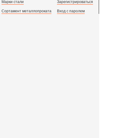
Марки стали
Зарегистрироваться
Сортамент металлопроката
Вход с паролем
Производство и центральный офис:
198097,
г. Санкт-Петербург, пр.Стачек, д.47
тел.
+78123631674
пн.-пт. 09:00 - 18:00
время по МСК, СПб.
Все адреса филиалов в России, СНГ и Европе
ООО «Индустриальный Металлургический Комплекс»