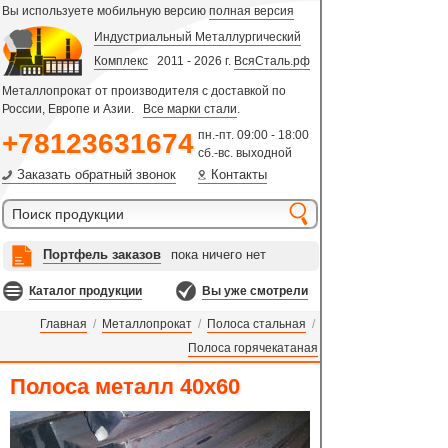
Вы используете мобильную версию
полная версия
Индустриальный Металлургический
Комплекс
2011 - 2026 г.
ВсяСталь.рф
Металлопрокат от производителя с доставкой по
России, Европе и Азии.
Все марки стали
.
+78123631674
пн.-пт. 09:00 - 18:00
сб.-вс. выходной
Заказать обратный звонок
Контакты
Портфель заказов
пока ничего нет
Каталог продукции
Вы уже смотрели
Главная
/
Металлопрокат
/
Полоса стальная
/
Полоса горячекатаная
Полоса металл 40х60