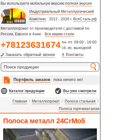
Вы используете мобильную версию
полная версия
Индустриальный Металлургический
Комплекс
2011 - 2026 г.
ВсяСталь.рф
Металлопрокат от производителя с доставкой по
России, Европе и Азии.
Все марки стали
.
+78123631674
пн.-пт. 09:00 - 18:00
сб.-вс. выходной
Заказать обратный звонок
Контакты
Портфель заказов
пока ничего нет
Каталог продукции
Вы уже смотрели
Главная
/
Металлопрокат
/
Полоса стальная
/
Полоса горячекатаная
Полоса металл 24CrMo5