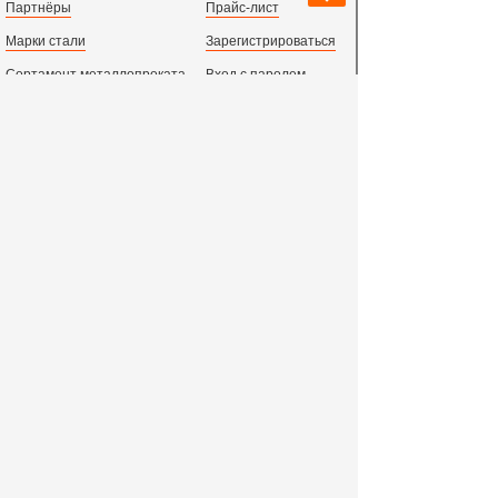
Партнёры
Прайс-лист
Марки стали
Зарегистрироваться
Сортамент металлопроката
Вход с паролем
Производство и центральный офис:
198097,
г. Санкт-Петербург, пр.Стачек, д.47
тел.
+78123631674
пн.-пт. 09:00 - 18:00
время по МСК, СПб.
Все адреса филиалов в России, СНГ и Европе