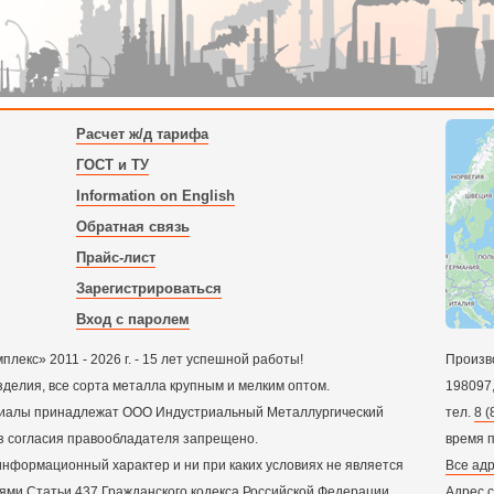
Расчет ж/д тарифа
ГОСТ и ТУ
Information on English
Обратная связь
Прайс-лист
Зарегистрироваться
Вход с паролем
екс» 2011 - 2026 г. - 15 лет успешной работы!
Произв
зделия, все сорта металла крупным и мелким оптом.
198097
ериалы принадлежат ООО Индустриальный Металлургический
тел.
8 (
з согласия правообладателя запрещено.
время 
нформационный характер и ни при каких условиях не является
Все адр
ми Статьи 437 Гражданского кодекса Российской Федерации.
Адрес 