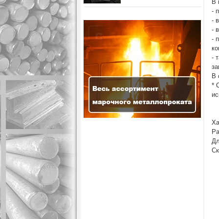
В 
- 
- 
- 
- 
ко
- 
за
В 
* 
ис
Ха
Ра
Дл
Ск