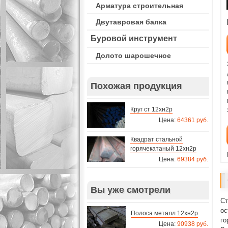
Арматура строительная
Двутавровая балка
Буровой инструмент
Долото шарошечное
Похожая продукция
Круг ст 12хн2р
Цена:
64361 руб.
Квадрат стальной
горячекатаный 12хн2р
Цена:
69384 руб.
Вы уже смотрели
Ст
ос
Полоса металл 12хн2р
го
Цена:
90938 руб.