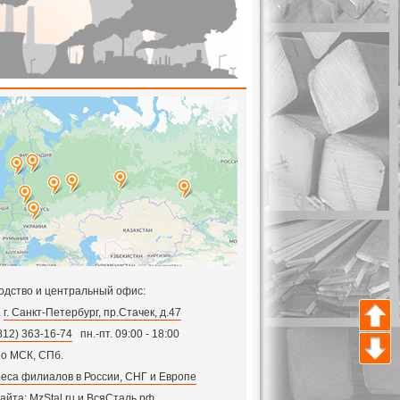
одство и центральный офис:
,
г. Санкт-Петербург, пр.Стачек, д.47
812) 363-16-74
пн.-пт. 09:00 - 18:00
по МСК, СПб.
еса филиалов в России, СНГ и Европе
сайта:
MzStal.ru
и
ВсяСталь.рф