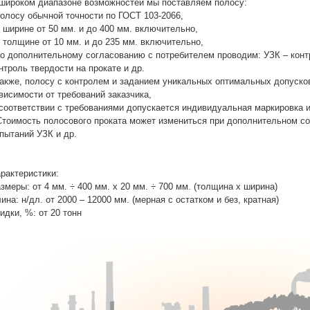
широком диапазоне возможностей мы поставляем полосу:
полосу обычной точности по ГОСТ 103-2066,
в ширине от 50 мм. и до 400 мм. включительно,
в толщине от 10 мм. и до 235 мм. включительно,
по дополнительному согласованию с потребителем проводим: УЗК – конт
нтроль твердости на прокате и др.
также, полосу с контролем и заданием уникальных оптимальных допусков
висимости от требований заказчика,
соответствии с требованиями допускается индивидуальная маркировка и
Стоимость полосового проката может измениться при дополнительном со
пытаний УЗК и др.
рактеристики:
змеры: от 4 мм. ÷ 400 мм. х 20 мм. ÷ 700 мм. (толщина х ширина)
ина: н/дл. от 2000 – 12000 мм. (мерная с остатком и без, кратная)
идки, %: от 20 тонн