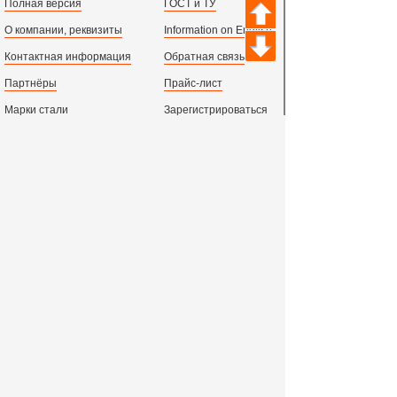
Полная версия
ГОСТ и ТУ
О компании, реквизиты
Information on English
Контактная информация
Обратная связь
Партнёры
Прайс-лист
Марки стали
Зарегистрироваться
Сортамент металлопроката
Вход с паролем
Производство и центральный офис:
198097,
г. Санкт-Петербург, пр.Стачек, д.47
тел.
+78123631674
пн.-пт. 09:00 - 18:00
время по МСК, СПб.
Все адреса филиалов в России, СНГ и Европе