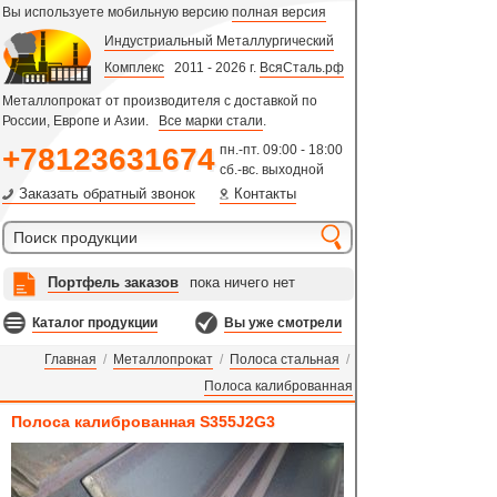
Вы используете мобильную версию
полная версия
Индустриальный Металлургический
Комплекс
2011 - 2026 г.
ВсяСталь.рф
Металлопрокат от производителя с доставкой по
России, Европе и Азии.
Все марки стали
.
+78123631674
пн.-пт. 09:00 - 18:00
сб.-вс. выходной
Заказать обратный звонок
Контакты
Портфель заказов
пока ничего нет
Каталог продукции
Вы уже смотрели
Главная
/
Металлопрокат
/
Полоса стальная
/
Полоса калиброванная
Полоса калиброванная S355J2G3