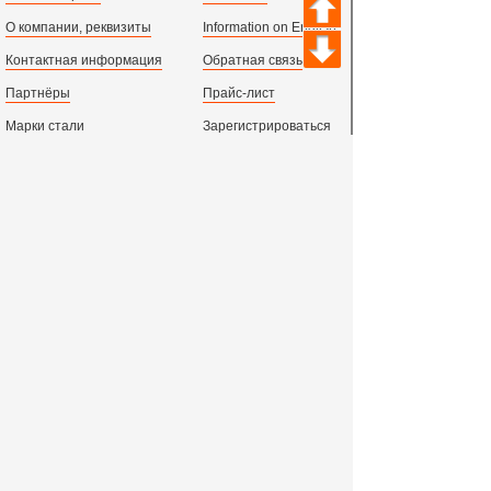
О компании, реквизиты
Information on English
Контактная информация
Обратная связь
Партнёры
Прайс-лист
Марки стали
Зарегистрироваться
Сортамент металлопроката
Вход с паролем
Производство и центральный офис:
198097,
г. Санкт-Петербург, пр.Стачек, д.47
тел.
+78123631674
пн.-пт. 09:00 - 18:00
время по МСК, СПб.
Все адреса филиалов в России, СНГ и Европе