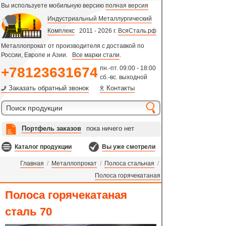
Вы используете мобильную версию
полная версия
Индустриальный Металлургический
Комплекс
2011 - 2026 г.
ВсяСталь.рф
Металлопрокат от производителя с доставкой по
России, Европе и Азии.
Все марки стали
.
+78123631674
пн.-пт. 09:00 - 18:00
сб.-вс. выходной
Заказать обратный звонок
Контакты
Портфель заказов
пока ничего нет
Каталог продукции
Вы уже смотрели
Главная
/
Металлопрокат
/
Полоса стальная
/
Полоса горячекатаная
Полоса горячекатаная
сталь 70