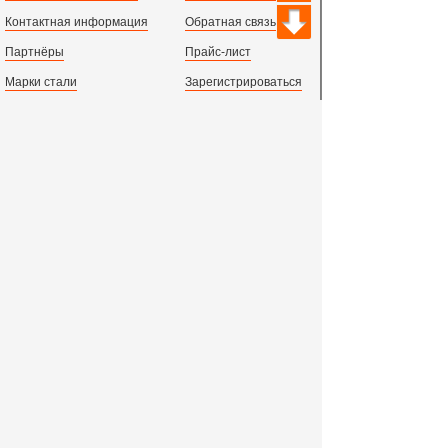
Контактная информация
Обратная связь
Партнёры
Прайс-лист
Марки стали
Зарегистрироваться
Сортамент металлопроката
Вход с паролем
Производство и центральный офис:
198097,
г. Санкт-Петербург, пр.Стачек, д.47
тел.
+78123631674
пн.-пт. 09:00 - 18:00
время по МСК, СПб.
Все адреса филиалов в России, СНГ и Европе