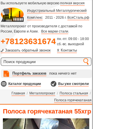
Вы используете мобильную версию
полная версия
Индустриальный Металлургический
Комплекс
2011 - 2026 г.
ВсяСталь.рф
Металлопрокат от производителя с доставкой по
России, Европе и Азии.
Все марки стали
.
+78123631674
пн.-пт. 09:00 - 18:00
сб.-вс. выходной
Заказать обратный звонок
Контакты
Портфель заказов
пока ничего нет
Каталог продукции
Вы уже смотрели
Главная
/
Металлопрокат
/
Полоса стальная
/
Полоса горячекатаная
Полоса горячекатаная 55хгр