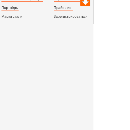
Партнёры
Прайс-лист
Марки стали
Зарегистрироваться
Сортамент металлопроката
Вход с паролем
Производство и центральный офис:
198097,
г. Санкт-Петербург, пр.Стачек, д.47
тел.
+78123631674
пн.-пт. 09:00 - 18:00
время по МСК, СПб.
Все адреса филиалов в России, СНГ и Европе