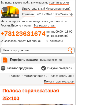
Вы используете мобильную версию
полная версия
Индустриальный Металлургический
Комплекс
2011 - 2026 г.
ВсяСталь.рф
Металлопрокат от производителя с доставкой по
России, Европе и Азии.
Все марки стали
.
+78123631674
пн.-пт. 09:00 - 18:00
сб.-вс. выходной
Заказать обратный звонок
Контакты
Портфель заказов
пока ничего нет
Каталог продукции
Вы уже смотрели
Главная
/
Металлопрокат
/
Полоса стальная
/
Полоса горячекатаная
Полоса горячекатаная
25х100