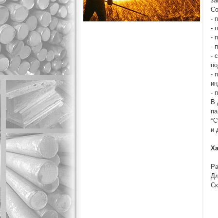
за
Со
- 
- 
- 
- 
- 
по
- 
ин
- 
В 
па
*С
и 
Ха
Ра
Дл
Ск