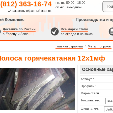
 (812) 363-16-74
пн.-пт. 09:00 - 18:00
сб.-вс. выходной
заказать обратный звонок
ий Комплекс
Производство и п
Доставка по России
Все марки стали
в Европу и Азию
со склада и на заказ
Главная страница
/
Металлопрокат
Полоса горячекатаная 12х1мф
Основные ха
Артикул :
Профиль :
Марка стали :
Толщина, мм. :
Ширина, мм. :