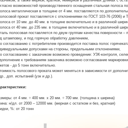
казчиком, а также мерной, кратной, немерной и различных длинах с оста
гласно возможностей производственного оснащения стальная полоса по
полоса металлическая в толщине от 4 мм. поставляются по дополнител
полосовой прокат поставляется с отклонениями по ГОСТ 103-76 (2006) и 
полоса от 10 мм. до 40 мм. в толщине включительно и в различной шири
полоса от 40 мм. до 235 мм. в толщине включительно и в различной шир
сталь полосовая поставляется по двум группам качества поверхности –
д штамповку, и под горячую обработку давлением,
по согласованию с потребителем производится поставка полос горячека
дивидуальными допусками на стороны, предельными отклонениями,
по согласованию с заказчиком возможно проведение: УЗК-контроля, селек
дополнение к требованиям заказчика возможно согласование маркировки 
кетов - до 5 тонн включительно.
тоимость полосового проката может меняться в зависимости от дополни
др., доп. испытаний (узк и др.).
рактеристики:
змеры: от 4 мм. ÷ 400 мм. х 20 мм. ÷ 700 мм. (толщина х ширина)
ина: н/дл. от 2000 – 12000 мм. (мерная с остатком и без, кратная)
идки, %: от 20 тонн